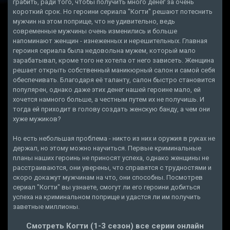
грабить, ради того, чтобы получить много денег за очень
короткий срок. Но героини сериала "Когти" решают потеснить
мужчин на этом поприще, что не удивительно, ведь
современные мужчины очень изменились и больше
напоминают женщин - изнеженных и нерешительных. Главная
героиня сериала была недовольна мужем, который мало
зарабатывал, кроме того не хотела от него зависеть. Женщина
решает открыть собственный маникюрный салон и самой себя
обеспечивать. Благодаря её таланту, салон быстро становится
популярен, однако даже этих денег нашей героине мало, ей
хочется намного больше, а честным путем их не получишь. И
тогда ей приходит в голову создать женскую банду, а чем они
хуже мужиков?
Но есть небольшая проблема - никто из них и оружия в руках не
держал, но этому можно научиться. Первые криминальные
планы наших героинь не приносят успеха, однако женщины не
расстраиваются, они уверены, что справятся с трудностями и
скоро докажут мужчинам на что, они способны. Посмотрев
сериал "Когти" вы узнаете, смогут ли его героини добиться
успеха на криминальном поприще и удастся ли им получить
заветные миллионы.
Смотреть Когти (1-3 сезон) все серии онлайн