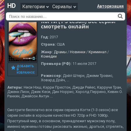
HD
Категории
Сериалы
Авторизация
Когти (1-3 сезон) все серии
смотреть онлайн
Год:
2017
Страна:
CША
Жанр:
Драмы
/
Новинки
/
Криминал
/
Комедии
Премьера (РФ):
11 июля 2017
ДОБАВИТЬ
В
ИЗБРАННОЕ
Режиссер:
Дэйл Штерн, Джеми Трэвис,
Ховард Дойч, ...
Актеры:
Ниси Нэш, Кэрри Престон, Джуди Рейес, Карруче Тран,
Дженн Лион, Джек Кеси, Дин Норрис, Хэролд Перрино, Кевин О.
Ранкин, Джейсон Антун ...
Смотрите бесплатно все серии сериала Когти (1-3 сезон) все
серии онлайн в хорошем качестве HD 720p и FHD 1080p.
Преступный мир, в основном, принадлежит мужскому полу,
именно мужчины готовы рисковать жизнью, драться, стрелять,