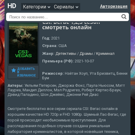
HD
Категории
Сериалы
Авторизация
CSI: Вегас 1,2,3 сезон
смотреть онлайн
Год:
2021
Страна:
США
Жанр:
Детективы
/
Драмы
/
Криминал
Премьера (РФ):
2021-10-07
ДОБАВИТЬ
В
Режиссер:
Нэйтан Хоуп, Ута Бризвитц, Бенни
ИЗБРАННОЕ
Бум
Актеры:
Уильям Петерсен, Джоржа Фокс, Паула Ньюсом, Мэтт
Лауриа, Мандип Диллон, Мэл Родригез, Роберт Кертис-Браун,
Дэвид Паладино, Шон Джеймс, Джонни Рей Диас
Смотрите бесплатно все серии сериала CSI: Вегас онлайн в
хорошем качестве HD 720p и FHD 1080p. Шумный Лас-Вегас, где
порой происходят необъяснимые преступления. Для
расследования подобных случаев создана уникальная
лаборатория криминалистов, в которой новейшая техника,