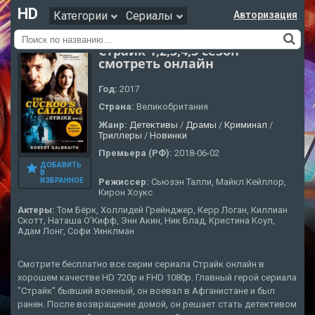
HD
Категории
Сериалы
Авторизация
Страйк 1,2,3,4,5 сезон
смотреть онлайн
Год:
2017
Страна:
Великобритания
Жанр:
Детективы
/
Драмы
/
Криминал
/
Триллеры
/
Новинки
Премьера (РФ):
2018-06-02
ДОБАВИТЬ
В
Режиссер:
Сьюзэн Талли, Майкл Кейллор,
ИЗБРАННОЕ
Кирон Хоукс
Актеры:
Том Бёрк, Холлидей Грейнджер, Керр Логан, Киллиан
Скотт, Наташа О’Кифф, Энн Акин, Ник Блад, Кристина Коул,
Адам Лонг, Софи Уинклман
Смотрите бесплатно все серии сериала Страйк онлайн в
хорошем качестве HD 720p и FHD 1080p. Главный герой сериала
"Страйк" бывший военный, он воевал в Афганистане и был
ранен. После возвращение домой, он решает стать детективом