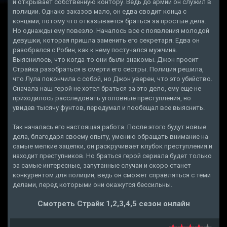
и открывает собственную контору. Ведь до армии он служил в
полиции. Однако заказов мало, он едва сводит конца с
концами, потому что отказывается браться за простые дела.
Но однажды ему повезло. Началось все с появления молодой
девушки, которая пришла заменить его секретаря. Едва он
разобрался с Робин, как к нему постучался мужчина.
Выяснилось, что когда-то они были знакомы. Джон просит
Страйка разобраться в смерти его сестры. Полиция решила,
что Лула покончила с собой, но Джон уверен, что это убийство.
Сначала наш герой не хотел браться за это дело, ему еще не
приходилось расследовать уголовные преступления, но
увидев тысячу фунтов, передумал и пообещал все выяснить.
Так началась его настоящая работа. После этого будут новые
дела, благодаря своему опыту, умению обращать внимание на
самые мелкие зацепки, он раскручивает клубок преступления и
находит преступников. Но браться герой сериала будет только
за самые интересные, запутанные случаи и скоро станет
конкурентом для полиции, ведь он сможет справляться с теми
делами, перед которыми они окажутся бессильны.
Смотреть Страйк 1,2,3,4,5 сезон онлайн