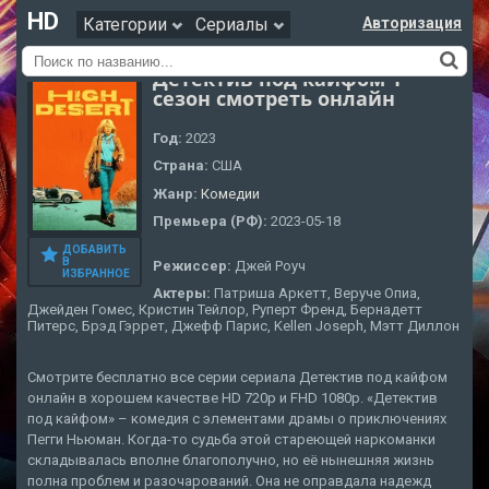
HD
Категории
Сериалы
Авторизация
Детектив под кайфом 1
сезон смотреть онлайн
Год:
2023
Страна:
США
Жанр:
Комедии
Премьера (РФ):
2023-05-18
ДОБАВИТЬ
В
Режиссер:
Джей Роуч
ИЗБРАННОЕ
Актеры:
Патриша Аркетт, Веруче Опиа,
Джейден Гомес, Кристин Тейлор, Руперт Френд, Бернадетт
Питерс, Брэд Гэррет, Джефф Парис, Kellen Joseph, Мэтт Диллон
Смотрите бесплатно все серии сериала Детектив под кайфом
онлайн в хорошем качестве HD 720p и FHD 1080p. «Детектив
под кайфом» – комедия с элементами драмы о приключениях
Пегги Ньюман. Когда-то судьба этой стареющей наркоманки
складывалась вполне благополучно, но её нынешняя жизнь
полна проблем и разочарований. Она не оправдала надежд