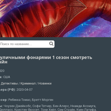
 уличными фонарями 1 сезон смотреть
айн
020
а:
США
:
Детективы
/
Криминал
/
Новинки
ера (РФ):
2020-04-07
ссер:
Ребекка Томас, Бретт Морген
ы:
Чоузен Джейкобс, Софи Тэтчер, Бен Алерс, Ннамди Асомуга,
юпласс, Кристин Фросет, Тони Хейл, Сэм Страйк, Куин Латифа,