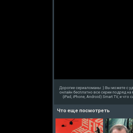
Дорогие сериаломаны :) Вы можете с 
онлайн бесплатно все серии подряд на
(iPad, iPhone, Android) Smart TV, и чт
Что еще посмотреть