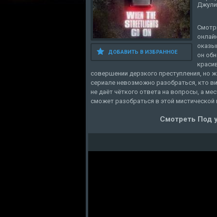
Джули
Смотр
онлайн
оказы
ДОБАВИТЬ В ИЗБРАННОЕ
он обн
краси
совершении дерзкого преступления, но ж
сериале невозможно разобраться, кто в
не даёт чёткого ответа на вопросы, а ме
сможет разобраться в этой мистической 
Смотреть Под 