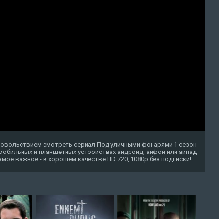
удовольствием смотреть сериал Под уличными фонарями 1 сезон
 мобильных и планшетных устройствах андроид, айфон или айпад
о самое важное - в хорошем качестве HD 720, 1080p без подписки!