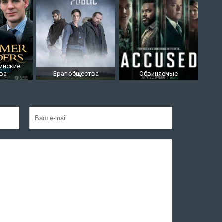
ийские
тва
Враг общества
Обвиняемые