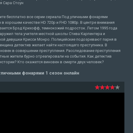
я Сара Стоун
ите бесплатно все серии сериала Под уличными фонарями
 в хорошем качестве HD 720p и FHD 1080p. В центре внимания
вается Брэд Крихофф, темнокожий подросток. Летом 1995 года
аружил тела учителя местной школы Стива Карпентера и
вой девушки Крисси Монро. Полицейские подозревают парня в
енщина детектив желает найти настоящего преступника. В
иновен в совершении преступления. Расследование преступления
стные жители бурно отреагировали на события. Как детектив
истории? Кто окажется виновен в смерти двух человек?
уличными фонарями 1 сезон онлайн