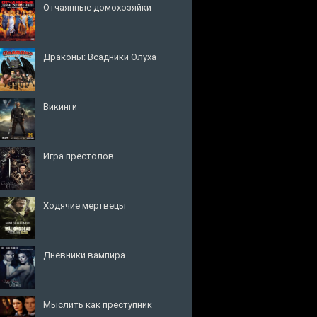
Отчаянные домохозяйки
Драконы: Всадники Олуха
Викинги
Игра престолов
Ходячие мертвецы
Дневники вампира
Мыслить как преступник