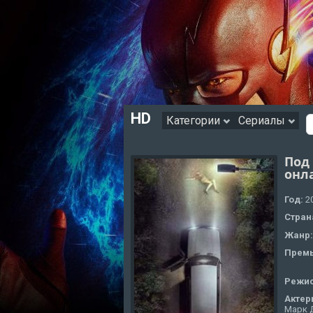
HD
Категории
Сериалы
Под
онл
Год:
2
Стран
Жанр
Премь
Режи
Актер
Марк Д