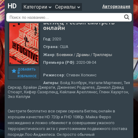
HD
Категории
Сериалы
Авторизация
Беглец 1 сезон смотреть
онлайн
Год:
2020
Страна:
США
Жанр:
Боевики
/
Драмы
/
Триллеры
Премьера (РФ):
2020-08-04
ДОБАВИТЬ
В
Режиссер:
Стивен Хопкинс
ИЗБРАННОЕ
Актеры:
Бойд Холбрук, Натали Мартинес, Тия
Сиркар, Брайан Джерати, Дженезис Родригез, Дэниэл Дэвид
Стюарт, Кифер Сазерленд, Кейлани Ареллянес, Гленн Хауэртон,
Эко Келлум
Смотрите бесплатно все серии сериала Беглец онлайн в
хорошем качестве HD 720p и FHD 1080p. Майка Ферро
неожиданно и ложно обвиняют в совершении ужасного
террористического акта с уничтожением подвижного состава
посреди Лос-Анджелеса. Он просто обычный