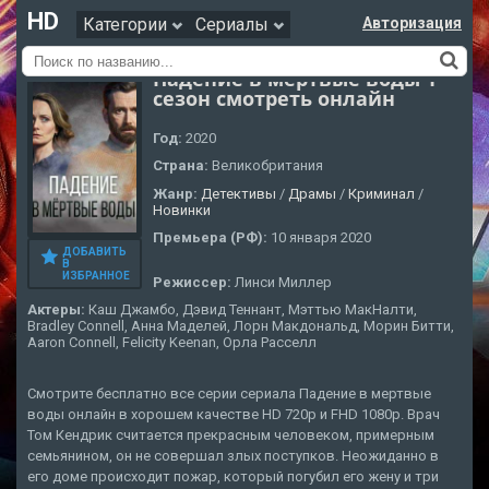
HD
Категории
Сериалы
Авторизация
Падение в мертвые воды 1
сезон смотреть онлайн
Год:
2020
Страна:
Великобритания
Жанр:
Детективы
/
Драмы
/
Криминал
/
Новинки
Премьера (РФ):
10 января 2020
ДОБАВИТЬ
В
ИЗБРАННОЕ
Режиссер:
Линси Миллер
Актеры:
Каш Джамбо, Дэвид Теннант, Мэттью МакНалти,
Bradley Connell, Анна Маделей, Лорн Макдональд, Морин Битти,
Aaron Connell, Felicity Keenan, Орла Расселл
Смотрите бесплатно все серии сериала Падение в мертвые
воды онлайн в хорошем качестве HD 720p и FHD 1080p. Врач
Том Кендрик считается прекрасным человеком, примерным
семьянином, он не совершал злых поступков. Неожиданно в
его доме происходит пожар, который погубил его жену и три