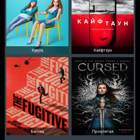
Кукла
Кайфтаун
Беглец
Проклятая