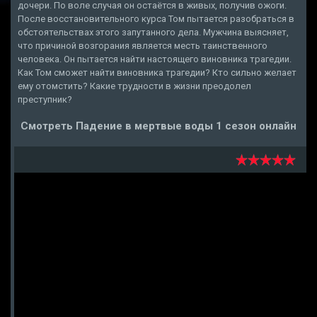
дочери. По воле случая он остаётся в живых, получив ожоги.
После восстановительного курса Том пытается разобраться в
обстоятельствах этого запутанного дела. Мужчина выясняет,
что причиной возгорания является месть таинственного
человека. Он пытается найти настоящего виновника трагедии.
Как Том сможет найти виновника трагедии? Кто сильно желает
ему отомстить? Какие трудности в жизни преодолел
преступник?
Смотреть Падение в мертвые воды 1 сезон онлайн