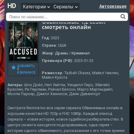
HD
Категории
Сериалы
Авторизация
Обвиняемые 1,2 сезон
смотреть онлайн
Год:
2023
Страна:
США
Жанр:
Драмы
/
Криминал
Премьера (РФ):
2023-01-23
ДОБАВИТЬ
В
Режиссер:
Tazbah Chavez, Майкл Чиклис,
ИЗБРАННОЕ
Майкл Куэста
Актеры:
Шон Дойл, Нил Уайтли, Уенделл Пирс, Эбигейл
Бреслин, Ри Перлман, Рэйчел Билсон, Марго Мартиндейл,
Молли Паркер, Джилл Хеннесси, Джек Девенпорт
Смотрите бесплатно все серии сериала Обвиняемые онлайн в
хорошем качестве HD 720p и FHD 1080p. Каждый эпизод
сериала – новая история, новое судебное разбирательство. В
центре сюжета находятся подозреваемые, одна серия –
история одного обвиняемого, рассказанная с его точки зрения.