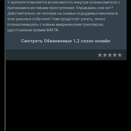
У зрителя появляется возможность изнутри познакомиться с
причинами и мотивами преступления. Оправданы они нет?
Действительно ли человек на скамье подсудимых виновен в
этих ужасных событиях? Нам предстоит узнать, лично
познакомившись с новым американским триллером,
удостоенным премии BAFTA.
Смотреть Обвиняемые 1,2 сезон онлайн