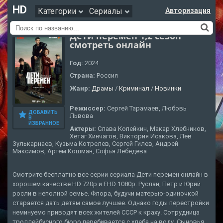
HD
Категории
Сериалы
Авторизация
Дети перемен 1,2 сезон
смотреть онлайн
Год:
2024
Страна:
Россия
Жанр:
Драмы
/
Криминал
/
Новинки
Режиссер:
Сергей Тарамаев, Любовь
ДОБАВИТЬ
Львова
В
ИЗБРАННОЕ
Актеры:
Слава Копейкин, Макар Хлебников,
Хетаг Хинчагов, Виктория Исакова, Лев
Зулькарнаев, Кузьма Котрелев, Сергей Гилев, Андрей
Максимов, Артем Кошман, Софья Лебедева
Смотрите бесплатно все серии сериала Дети перемен онлайн в
хорошем качестве HD 720p и FHD 1080p. Руслан, Петр и Юрий
росли в неполной семье. Флора, будучи матерью-одиночкой
старается дать детям самое лучшее. Однако годы перестройки
неминуемо приводят всех жителей СССР к краху. Сотрудница
троллейбусного бюро перебивается с хлеба на воду. Сыновья,