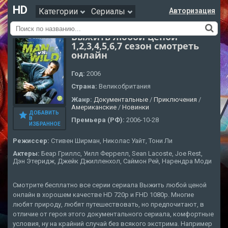
HD
Категории
Сериалы
Авторизация
Выжить любой ценой
1,2,3,4,5,6,7 сезон смотреть
онлайн
Год:
2006
Страна:
Великобритания
Жанр:
Документальные
/
Приключения
/
Американские
/
Новинки
ДОБАВИТЬ
В
Премьера (РФ):
2006-10-28
ИЗБРАННОЕ
Режиссер:
Стивен Ширман, Николас Уайт, Тони Ли
Актеры:
Беар Гриллс, Уилл Феррелл, Sean Lacoste, Joe Rest,
Дэн Этеридж, Джейк Джилленхол, Саймон Рей, Нарендра Моди
Смотрите бесплатно все серии сериала Выжить любой ценой
онлайн в хорошем качестве HD 720p и FHD 1080p. Многие
любят природу, любят путешествовать, но предпочитают, в
отличие от героя этого документального сериала, комфортные
условия, ну на крайний случай без всякого экстрима. Например