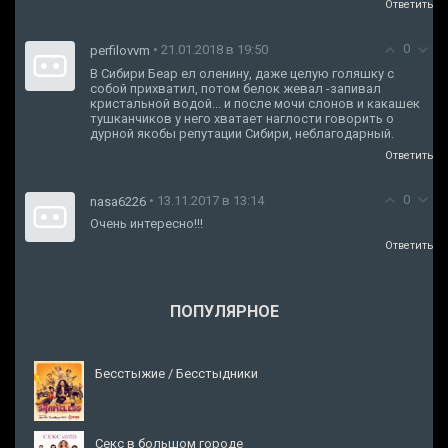
Ответить
0
• 21.01.2018 в 19:50
perfilovvm
В Сибири Беар ел оленину, даже целую голяшку с
собой прихватил, потом белок жевал -запивал
кристальной водой... и после мочи слонов и какашек
тушканчиков у него хватает наглости говорить о
дурной якобы репутации Сибири, неблагодарный.
Ответить
0
• 13.11.2017 в 13:14
nasa6226
Очень интересно!!!
Ответить
ПОПУЛЯРНОЕ
Бесстыжие / Бесстыдники
Секс в большом городе