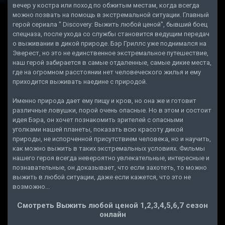
вечер у костра или поход по обжитым местам, когда всегда
можно позвать на помощь в экстремальной ситуации. Главный
герой сериала " Discovery: Выжить любой ценой", бывший боец
спецназа, после ухода со службы становится ведущим передач
о выживании в дикой природе. Бэр Гриллс уже поднимался на
Эверест, но это не единственное экстремальное путешествие,
наш герой забирается в самые отдаленные, самые дикие места,
где на огромном расстоянии нет человеческого жилья и ему
приходится выживать наедине с природой.
Именно природа дает ему пищу и кров, но она же и готовит
различные ловушки, порой очень опасные. Но в этом и состоит
идея Бэра, он хочет познакомить зрителей с опасными
уголками нашей планеты, показать всю красоту дикой
природы, не испорченной присутствием человека, но и научить,
как можно выжить в таких экстремальных условиях. Фильмы
нашего героя всегда невероятно увлекательные, интересные и
познавательные, он доказывает, что если захотеть, то можно
выжить в любой ситуации, даже если кажется, что это не
возможно...
Смотреть Выжить любой ценой 1,2,3,4,5,6,7 сезон
онлайн