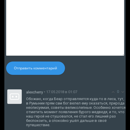
Отправить комментарий
0
• 17.05.2018 в 01:07
alexcherry
Обожаю, когда Беар отправляется куда-то в леса, тут,
в Румынии прям сам бог велел ему оказаться, природа
неописуемая, советы великолепные. Особенно хочется
отметить момент появления бурого медведя, и то, что
наш герой не стушовался, не стал его лишний раз
беспокоить, а спокойно ушёл дальше в своё
путешествие.