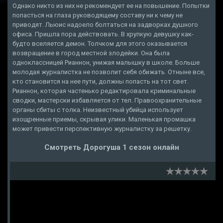
Однако никто из них не рекомендует ее на повышение. Попытки
попасться на глаза руководящему составу ни к чему не
приводят. Льюис надоело болтаться на задворках душного
офиса. Пришла пора действовать. В хрупкую девушку как-
будто вселяется демон. Толчком для этого оказывается
возвращение в город местной злодейки. Она была
одноклассницей Рианнон, унижая малышку в школе. Больше
молодая журналистка не позволит себя обижать. Отныне все,
кто становится на нее пути, должны попасть на тот свет.
Рианнон, которая частенько редактировала криминальные
сводки, мастерски избавляется от тел. Правоохранительные
органы сбиты с толка. Неизвестный убийца использует
изощренные приемы, скрывая улики. Маленькая промашка
может привести перспективную журналистку за решетку.
Смотреть Дорогуша 1 сезон онлайн