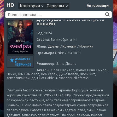
HD
Категории
Сериалы
Авторизация
Дорогуша 1 сезон смотреть
онлайн
Год:
2024
Страна:
Великобритания
Жанр:
Драмы
/
Комедии
/
Новинки
Премьера (РФ):
2024-10-11
ДОБАВИТЬ
В
Режиссер:
Элла Джонс
ИЗБРАННОЕ
Актеры:
Элла Пернелл, Кэлам Линч, Николь
Лекки, Тим Сэмюэлс, Леа Харви, Дино Келли, Люси Хит,
Джессика Бриндл, Elliot Cable, Alexander Bellinfantie
Смотрите бесплатно все серии сериала Дорогуша онлайн в
хорошем качестве HD 720p и FHD 1080p. Сложно продвинуться
по карьерной лестнице, если тебя не воспринимают всерьез.
Рианнон Льюис давно стала подмастерьем среди сотрудников
своего офиса. Работая в газетном издательстве, смышленая
девушка зачастую правит тексты по просьбе своих коллег.