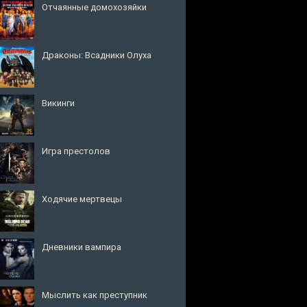
Отчаянные домохозяйки
Драконы: Всадники Олуха
Викинги
Игра престолов
Ходячие мертвецы
Дневники вампира
Мыслить как преступник