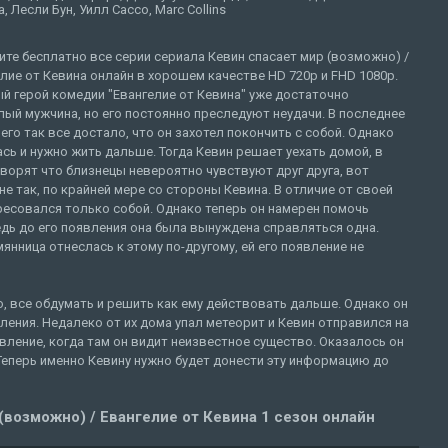
, Лесли Бун, Уилл Сассо, Marc Collins
те бесплатно все серии сериала Кевин спасает мир (возможно) /
лие от Кевина онлайн в хорошем качестве HD 720p и FHD 1080p.
й герой комедии "Евангелие от Кевина" уже достаточно
ый мужчина, но его постоянно преследуют неудачи. В последнее
его так все достало, что он захотел покончить с собой. Однако
сь и нужно жить дальше. Тогда Кевин решает уехать домой, в
Говорят что близнецы невероятно чувствуют друг друга, вот
е так, по крайней мере со стороны Кевина. В отличие от своей
ресовался только собой. Однако теперь он намерен помочь
дь до его появления она была вынуждена справляться одна.
мянница отнеслась к этому по-другому, ей его появление не
, все обдумать и решить как ему действовать дальше. Однако он
ления. Недалеко от их дома упал метеорит и Кевин отправился на
вление, когда там он видит неизвестное существо. Оказалось он
 Теперь именно Кевину нужно будет донести эту информацию до
(возможно) / Евангелие от Кевина 1 сезон онлайн