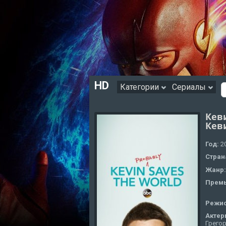
HD
Категории
Сериалы
Кев
Кев
Год:
2
Стран
Жанр
Премь
Режи
Актер
Грегор