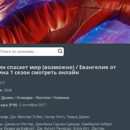
ин спасает мир (возможно) / Евангелие от
ина 1 сезон смотреть онлайн
017
а:
США
:
Драмы
/
Комедии
/
Фэнтези
/
Новинки
ера (РФ):
3 октября 2017
ссер:
Дж. Миллер Тобин, Питер Лето, Тамра Дэвис
ы:
Джейсон Риттер, ДжоАнна Гарсиа Суишер, Кимберли Хеберт
и, Индия де Бефорт, Дж. Аугуст Ричардс, Хлоя Ист, Дастин