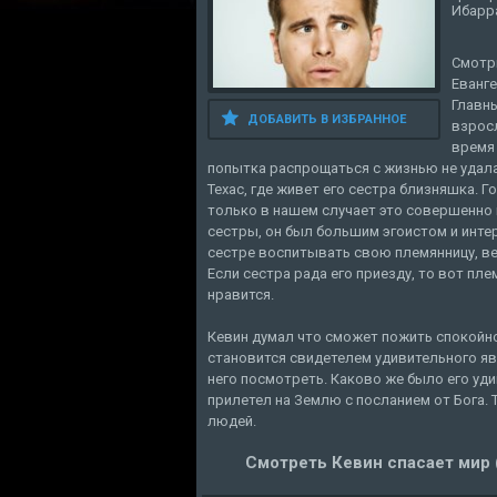
Ибарра
Смотри
Еванге
Главны
ДОБАВИТЬ В ИЗБРАННОЕ
взросл
время 
попытка распрощаться с жизнью не удала
Техас, где живет его сестра близняшка. 
только в нашем случает это совершенно н
сестры, он был большим эгоистом и инте
сестре воспитывать свою племянницу, ве
Если сестра рада его приезду, то вот пле
нравится.
Кевин думал что сможет пожить спокойно
становится свидетелем удивительного яв
него посмотреть. Каково же было его уди
прилетел на Землю с посланием от Бога.
людей.
Смотреть Кевин спасает мир 