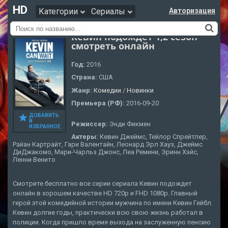
HD
Категории
Сериалы
Авторизация
Кевин подождет 1,2 сезон
смотреть онлайн
Год:
2016
Страна:
США
Жанр:
Комедии
/
Новинки
Премьера (РФ):
2016-09-20
ДОБАВИТЬ
В
Режиссер:
Энди Фикмен
ИЗБРАННОЕ
Актеры:
Кевин Джеймс, Тейлор Спрейтлер,
Райан Картрайт, Гари Валентайн, Леонард Эрл Хауз, Джеймс
ДиДжакомо, Мари-Чарльз Джонс, Леа Ремини, Эринн Хэйс,
Ленни Венито
Смотрите бесплатно все серии сериала Кевин подождет
онлайн в хорошем качестве HD 720p и FHD 1080p. Главный
герой этой комедийной истории мужчина по имени Кевин Гейбл.
Кевин долгие годы, практически всю свою жизнь работал в
полиции. Когда пришло время выхода на заслуженную пенсию