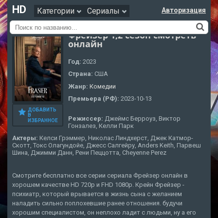
HD
Категории
Сериалы
Авторизация
Фрейзер 1,2 сезон смотреть
онлайн
Год:
2023
Страна:
США
Жанр:
Комедии
Премьера (РФ):
2023-10-13
ДОБАВИТЬ
В
Режиссер:
Джеймс Берроуз, Виктор
ИЗБРАННОЕ
Гонзалез, Келли Парк
Актеры:
Келси Грэммер, Николас Линдхерст, Джек Катмор-
Скотт, Токс Олагундойе, Джесс Салгейру, Anders Keith, Парвеш
Шина, Джимми Данн, Рени Пеццотта, Cheyenne Perez
Смотрите бесплатно все серии сериала Фрейзер онлайн в
хорошем качестве HD 720p и FHD 1080p. Крейн Фрейзер -
психиатр, который врывается в жизнь сына с желанием
наладить сильно поплохевшие ранее отношения. будучи
хорошим специалистом, он неплохо ладит с людьми, ну а его