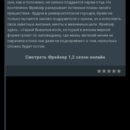
сын, как и положено, не сильно поддается чарам отца. Но
постепенно Фрейзер раскрывает истинные планы своего
пришествия - будучи в университетском городке, Крейн не
только пытается заново подружиться с сыном, но и исполнить
свои заветные желания, мечты и жизненные цели. Фрейзер
здесь - старый бывалый волк, который в весьма мирной
форме гуляет по заповеднику, где жизнь жителей ничем не
омрачена и пока они даже не подозревают о том, насколько
сложно будет потом.
Смотреть Фрейзер 1,2 сезон онлайн