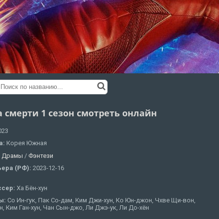
а смерти 1 сезон смотреть онлайн
023
а:
Корея Южная
:
Драмы
/
Фэнтези
ера (РФ):
2023-12-16
ссер:
Ха Бён-хун
ы:
Со Ин-гук, Пак Со-дам, Ким Джи-хун, Ко Юн-джон, Чхве Щи-вон,
н, Ким Ган-хун, Чан Сын-джо, Ли Джэ-ук, Ли До-хён