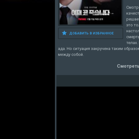
Смотри
качест
решает
это то
настол
ДОБАВИТЬ В ИЗБРАННОЕ
смерть
телах.
ада. Но ситуация закручена таким образо
между собой.
Смотреть