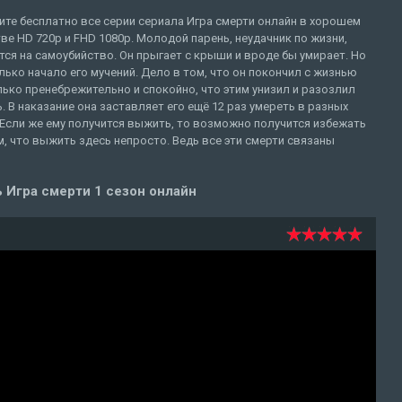
те бесплатно все серии сериала Игра смерти онлайн в хорошем
ве HD 720p и FHD 1080p. Молодой парень, неудачник по жизни,
ся на самоубийство. Он прыгает с крыши и вроде бы умирает. Но
лько начало его мучений. Дело в том, что он покончил с жизнью
ько пренебрежительно и спокойно, что этим унизил и разозлил
. В наказание она заставляет его ещё 12 раз умереть в разных
 Если же ему получится выжить, то возможно получится избежать
м, что выжить здесь непросто. Ведь все эти смерти связаны
 Игра смерти 1 сезон онлайн