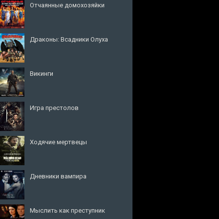
Отчаянные домохозяйки
Драконы: Всадники Олуха
Викинги
Игра престолов
Ходячие мертвецы
Дневники вампира
Мыслить как преступник