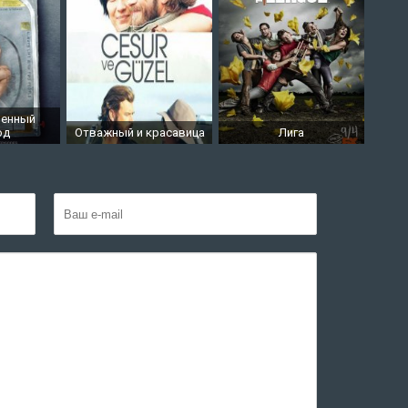
ненный
од
Отважный и красавица
Лига