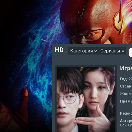
HD
Категории
Сериалы
Игр
Год:
2
Стран
Жанр
Премь
Режи
Актер
Сон Ху