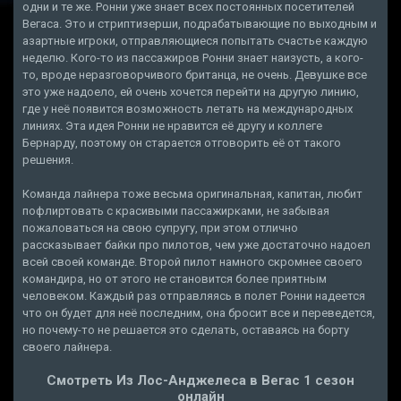
одни и те же. Ронни уже знает всех постоянных посетителей
Вегаса. Это и стриптизерши, подрабатывающие по выходным и
азартные игроки, отправляющиеся попытать счастье каждую
неделю. Кого-то из пассажиров Ронни знает наизусть, а кого-
то, вроде неразговорчивого британца, не очень. Девушке все
это уже надоело, ей очень хочется перейти на другую линию,
где у неё появится возможность летать на международных
линиях. Эта идея Ронни не нравится её другу и коллеге
Бернарду, поэтому он старается отговорить её от такого
решения.
Команда лайнера тоже весьма оригинальная, капитан, любит
пофлиртовать с красивыми пассажирками, не забывая
пожаловаться на свою супругу, при этом отлично
рассказывает байки про пилотов, чем уже достаточно надоел
всей своей команде. Второй пилот намного скромнее своего
командира, но от этого не становится более приятным
человеком. Каждый раз отправляясь в полет Ронни надеется
что он будет для неё последним, она бросит все и переведется,
но почему-то не решается это сделать, оставаясь на борту
своего лайнера.
Смотреть Из Лос-Анджелеса в Вегас 1 сезон
онлайн