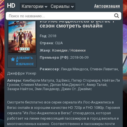
HD
Категории
Сериалы
Авторизация
Из Лос-Анджелеса в Вегас 1
сезон смотреть онлайн
Год:
2018
Страна:
США
Жанр:
Комедии
/
Новинки
Премьера (РФ):
2018-06-09
ДОБАВИТЬ
В
ИЗБРАННОЕ
Режиссер:
Линда Мендоса, Стивен Левитан,
Джеффри Уокер
Актеры:
Кимберли Матула, Эд Викс, Петер Стормаре, Нэйтан Ли
Грэхэм, Оливия Маклин, Дилан МакДермотт, Амир Талай,
Захари Найтон, Эми Ландекер, Джин Ст. Джеймс
Смотрите бесплатно все серии сериала Из Лос-Анджелеса в
Вегас онлайн в хорошем качестве HD 720p и FHD 1080p. Героиня
сериала "Из Лос-Анджелеса в Вегас" стюардесса, которая
работает на линии перевозящей пассажиров в город веселья и
многочисленных казино. Соответственно и пассажиры почти