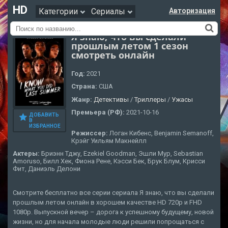
HD
Категории
Сериалы
Авторизация
Я знаю, что вы сделали
прошлым летом 1 сезон
смотреть онлайн
Год:
2021
Страна:
США
Жанр:
Детективы
/
Триллеры
/
Ужасы
Премьера (РФ):
2021-10-16
ДОБАВИТЬ
В
ИЗБРАННОЕ
Режиссер:
Логан Кибенс, Benjamin Semanoff,
Крэйг Уильям Макнейлл
Актеры:
Бриэнн Тджу, Ezekiel Goodman, Эшли Мур, Sebastian
Amoruso, Билл Хек, Фиона Рене, Кэсси Бек, Брук Блум, Крисси
Фит, Даниэль Делони
Смотрите бесплатно все серии сериала Я знаю, что вы сделали
прошлым летом онлайн в хорошем качестве HD 720p и FHD
1080p. Выпускной вечер – дорога к успешному будущему, новой
жизни, но для начала молодые люди решили попрощаться с