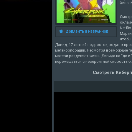
Хино,
Смотри
онлайн
Netfli
ДОБАВИТЬ В ИЗБРАННОЕ
Мартин
чтобы
Дэвид, 17-летний подросток, ходит в пр
мегакорпорации. Несмотря возможные пер
матери разделяет жизнь Дэвида на “до и 
перемещаться с невероятной скоростью.
Смотреть Киберпа