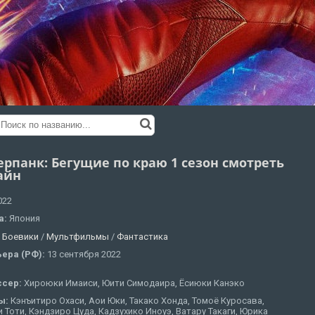
ерпанк: Бегущие по краю 1 сезон смотреть
айн
022
а:
Япония
:
Боевики
/
Мультфильмы
/
Фантастика
ера (РФ):
13 сентября 2022
ссер:
Хироюки Имаиси, Юити Симодаира, Ёсиюки Канэко
ы:
Кэнъитиро Охаси, Аои Юки, Такако Хонда, Томоё Куросава,
 Тоти, Кэндзиро Цуда, Кадзухико Иноуэ, Ватару Такаги, Юрика