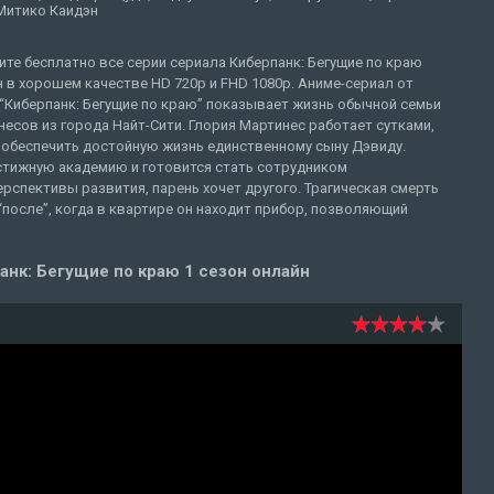
 Митико Каидэн
те бесплатно все серии сериала Киберпанк: Бегущие по краю
 в хорошем качестве HD 720p и FHD 1080p. Аниме-сериал от
x “Киберпанк: Бегущие по краю” показывает жизнь обычной семьи
есов из города Найт-Сити. Глория Мартинес работает сутками,
 обеспечить достойную жизнь единственному сыну Дэвиду.
естижную академию и готовится стать сотрудником
спективы развития, парень хочет другого. Трагическая смерть
“после”, когда в квартире он находит прибор, позволяющий
нк: Бегущие по краю 1 сезон онлайн