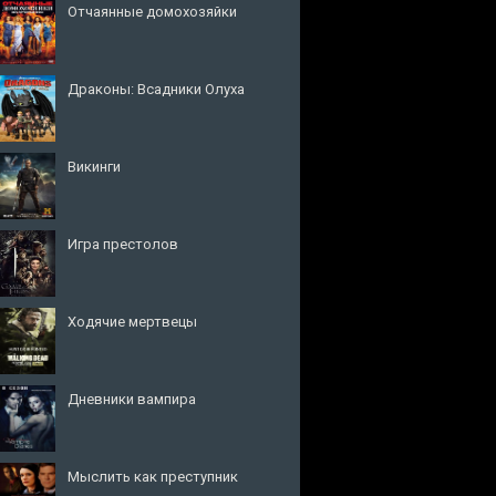
Отчаянные домохозяйки
Драконы: Всадники Олуха
Викинги
Игра престолов
Ходячие мертвецы
Дневники вампира
Мыслить как преступник