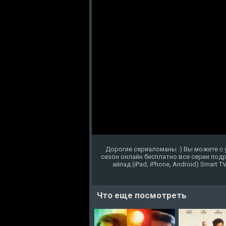
Дорогие сериаломаны :) Вы можете с 
сезон онлайн бесплатно все серии под
айпад (iPad, iPhone, Android) Smart 
Что еще посмотреть