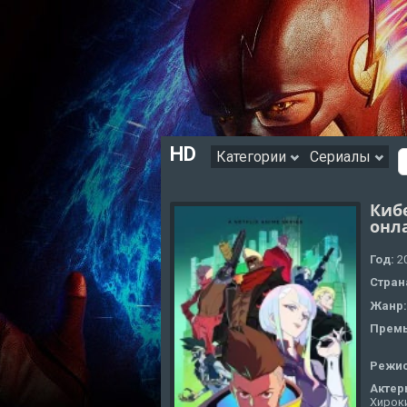
HD
Категории
Сериалы
Киб
онл
Год:
2
Стран
Жанр
Премь
Режи
Актер
Хироки