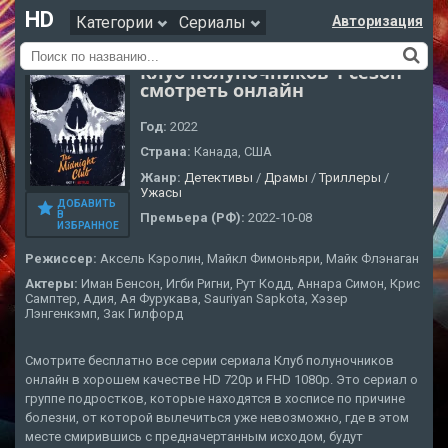
HD
Категории
Сериалы
Авторизация
Клуб полуночников 1 сезон
смотреть онлайн
Год:
2022
Страна:
Канада, США
Жанр:
Детективы
/
Драмы
/
Триллеры
/
Ужасы
ДОБАВИТЬ
В
Премьера (РФ):
2022-10-08
ИЗБРАННОЕ
Режиссер:
Аксель Кэролин, Майкл Фимоньяри, Майк Флэнаган
Актеры:
Иман Бенсон, Игби Ригни, Рут Кодд, Аннара Симон, Крис
Самптер, Адия, Ая Фурукава, Sauriyan Sapkota, Хэзер
Лэнгенкэмп, Зак Гилфорд
Смотрите бесплатно все серии сериала Клуб полуночников
онлайн в хорошем качестве HD 720p и FHD 1080p. Это сериал о
группе подростков, которые находятся в хосписе по причине
болезни, от которой вылечиться уже невозможно, где в этом
месте смирившись с предначертанным исходом, будут