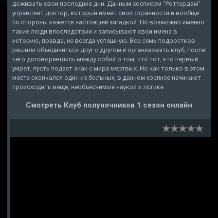
доживать свои последние дни. Данным хосписом “Роттердам”
управляет доктор, который имеет свои странности и вообще
со стороны кажется настоящей загадкой. Но возможно именно
такие люди впоследствии и записывают свои имена в
историю, правда, не всегда успешную. Все семь подростков
решили объединиться друг с другом и организовать клуб, после
чего договорившись между собой о том, что тот, кто первый
умрет, пусть подаст знак с мира мертвых. Но как только в этом
месте скончался один из больных, в данном хосписе начинают
происходить вещи, необъяснимые наукой и логике.
Смотреть Клуб полуночников 1 сезон онлайн