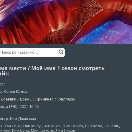
мя мести / Моё имя 1 сезон смотреть
айн
021
а:
Корея Южная
:
Боевики
/
Драмы
/
Криминал
/
Триллеры
ера (РФ):
2021-10-16
ссер:
Ким Джин-мин
ы:
Хан Со-хи, Пак Хи-сун, Ан Бо-хён, Ким Сан-хо, Ли Хак-чу, Чан Юль,
н-мин, Ким Су-ха, Мин Тхэ-юль, Лим Ги-хон