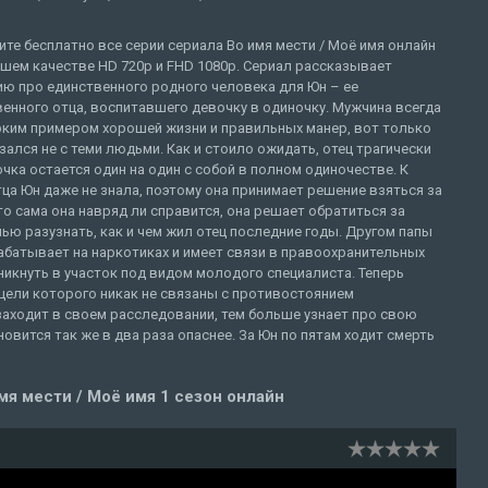
те бесплатно все серии сериала Во имя мести / Моё имя онлайн
шем качестве HD 720p и FHD 1080p. Сериал рассказывает
ию про единственного родного человека для Юн – ее
енного отца, воспитавшего девочку в одиночку. Мужчина всегда
рким примером хорошей жизни и правильных манер, вот только
зался не с теми людьми. Как и стоило ожидать, отец трагически
очка остается один на один с собой в полном одиночестве. К
а Юн даже не знала, поэтому она принимает решение взяться за
о сама она навряд ли справится, она решает обратиться за
ью разузнать, как и чем жил отец последние годы. Другом папы
абатывает на наркотиках и имеет связи в правоохранительных
никнуть в участок под видом молодого специалиста. Теперь
 цели которого никак не связаны с противостоянием
заходит в своем расследовании, тем больше узнает про свою
овится так же в два раза опаснее. За Юн по пятам ходит смерть
мя мести / Моё имя 1 сезон онлайн