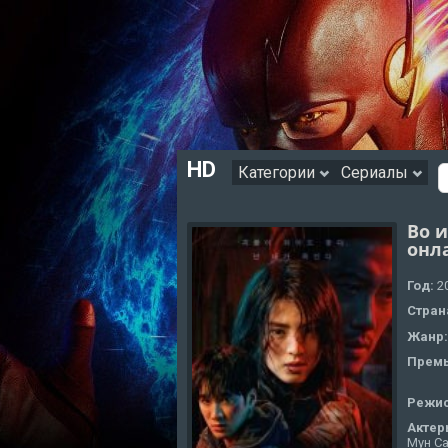
HD
Категории
Сериалы
Во и
онл
Год:
2
Стран
Жанр
Премь
Режи
Актер
Мун Са