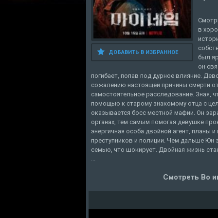
Смотри
в хоро
истор
собств
ДОБАВИТЬ В ИЗБРАННОЕ
был я
он свя
погибает, попав под дурное влияние. Дев
сожалению настоящей причины смерти отц
самостоятельное расследование. Зная, чт
помощью к старому знакомому отца с цел
оказывается босс местной мафии. Он зар
органах, тем самым помогая девушке про
энергичная особа двойной агент, планы и
преступников и полиции. Чем дальше Юн 
семью, что шокирует. Двойная жизнь стан
...
Смотреть Во и