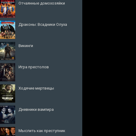
Отчаянные домохозяйки
Драконы: Всадники Олуха
Викинги
Игра престолов
Ходячие мертвецы
Дневники вампира
Мыслить как преступник