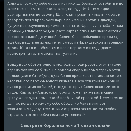
Азиз дал самому себе обещание никогда больше не любить и не
жениться в память о своей жене, но судьбе было угодно
распорядиться по своему. Шли годы, приемный мальчик рос и
превратился в красивого парня по имени Картал. Однажды,
будучи по поручению приемного отца во Франции, в небольшом,
провинциальном городке Грасс Картал случайно знакомится с
очаровательной девушкой - Селин. Она необычайно красива,
еще бы, ведь в ее жилах течет смесь из французской и турецкой
крови. Картал влюбляется в нее с первого взгляда даже
несмотря на то, что женат на турчанке.
Ввиду всех обстоятельств молодые люди расстаются тяжело
переживая это событие, но совсем скоро вновь встречаются,
только уже в Стамбуле, куда Селин приезжает по делам своего
небольшого парфюмерного бизнеса. Пару охватывает новый
виток развития событий, в ходе которых Селин знакомится с
отцом Картала - Азизом, которого тоже так же как и сына
сразу же сводит с ума своей необычной красотой. Несмотря на
данное когда-то самому себе обещание Азиз начинает
ухаживать за девушкой. Каким образом распутается клубок
страстей в этом необычном треугольнике?
Смотреть Королева ночи 1 сезон онлайн