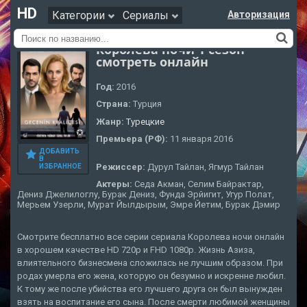
HD
Категории
Сериалы
Авторизация
Королева ночи 1 сезон
смотреть онлайн
Год:
2016
Страна:
Турция
Жанр:
Турецкие
Премьера (РФ):
11 января 2016
ДОБАВИТЬ
В
Режиссер:
Дурул Тайлан, Ягмур Тайлан
ИЗБРАННОЕ
Актеры:
Седа Акман, Селим Байрактар,
Дениз Джелилоглу, Бурак Дениз, Фунда Эрйигит, Угур Полат,
Мерьем Узерли, Мурат Йылдырым, Эмре Йетим, Бурак Дэмир
Смотрите бесплатно все серии сериала Королева ночи онлайн
в хорошем качестве HD 720p и FHD 1080p. Жизнь Азиза,
влиятельного бизнесмена сложилась не лучшим образом. При
родах умерла его жена, которую он безумно и искренне любил.
К тому же после убийства его лучшего друга он был вынужден
взять на воспитание его сына. После смерти любимой женщины