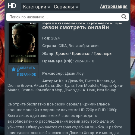
HD
Категории
Сериалы
Авторизация
Криминальное прошлое 1,2
сезон смотреть онлайн
Год:
2024
Страна:
США, Великобритания
Жанр:
Драмы
/
Криминал
/
Триллеры
Премьера (РФ):
2024-01-10
ДОБАВИТЬ
В
Режиссер:
Джим Лоуч
ИЗБРАННОЕ
Актеры:
Каш Джамбо, Питер Капальди,
Dionne Brown, Айша Кала, Шон Дули, Tom Moutchi, Чарли Крид-
Майлз, Стивен Кэмпбелл Мур, Джордан А. Нэш, Йен Бонар
Смотрите бесплатно все серии сериала Криминальное
прошлое онлайн в хорошем качестве HD 720p и FHD 1080p.
Всего лишь один анонимный звонок приводит к
возобновлению расследования всеми забытого дела об
убийстве. Обнаруживается старая судебная ошибка. К работе
приступают опытный инспектор Дэниел Хегарти и молодая