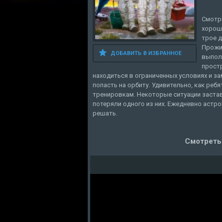
Смотри
хороше
трое 
Прожи
ДОБАВИТЬ В ИЗБРАННОЕ
выпол
прост
находиться в ограниченных условиях и з
попасть на орбиту. Удивительно, как ре
тренировкам. Некоторые ситуации застав
потеряли одного из них. Ежедневно аст
решать.
Смотреть 