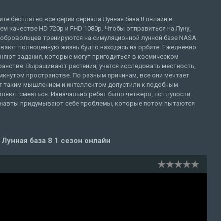
те бесплатно все серии сериала Лунная база 8 онлайн в
м качестве HD 720p и FHD 1080p. Чтобы отправиться на Луну,
добровольцев тренируются на симуляционной лунной базе NASA.
вают полноценную жизнь будто находясь на орбите. Ежедневно
няют задания, которые могут пригодиться в космическом
ранстве. Выращивают растения, учатся исследовать местность,
амкнутом пространстве. По разным причинам, все они мечтает
бят таким мышлением и интеллектом допустили к подобным
ляют смеяться. Изначально ребят было четверо, по глупости
ронавты придумывают себе проблемы, которые потом пытаются
Лунная база 8 1 сезон онлайн