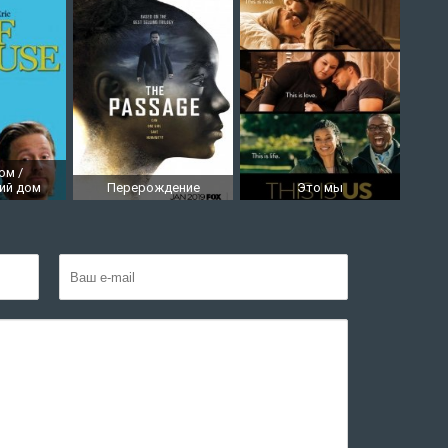
ом /
ий дом
Перерождение
Это мы