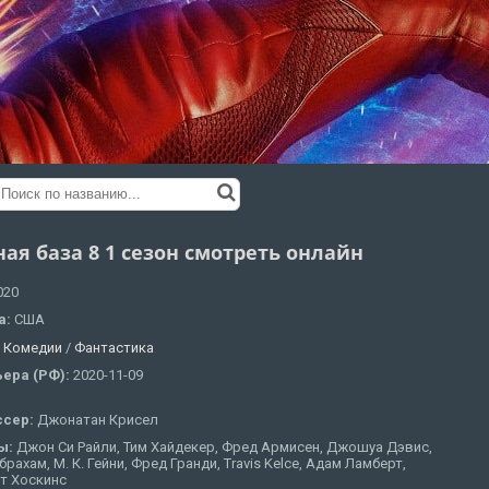
ая база 8 1 сезон смотреть онлайн
020
а:
США
:
Комедии
/
Фантастика
ера (РФ):
2020-11-09
ссер:
Джонатан Крисел
ы:
Джон Си Райли, Тим Хайдекер, Фред Армисен, Джошуа Дэвис,
рахам, М. К. Гейни, Фред Гранди, Travis Kelce, Адам Ламберт,
т Хоскинс