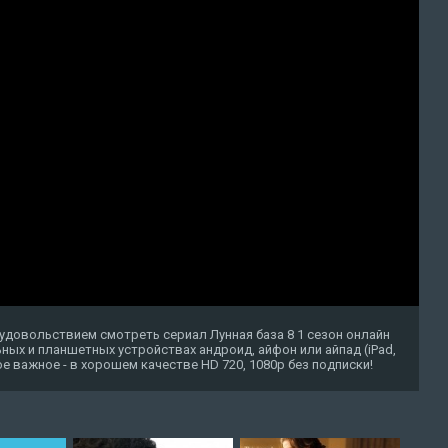
удовольствием смотреть сериал Лунная база 8 1 сезон онлайн
ных и планшетных устройствах андроид, айфон или айпад (iPad,
амое важное - в хорошем качестве HD 720, 1080p без подписки!