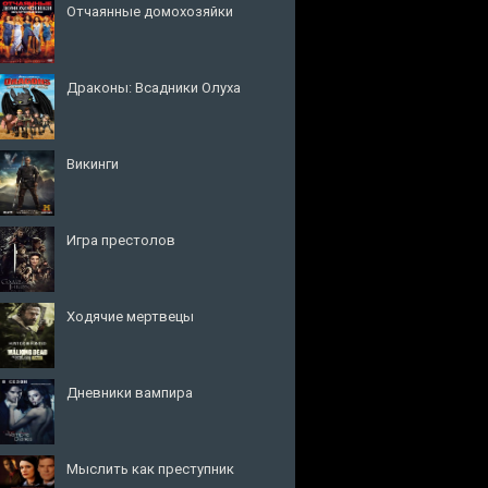
Отчаянные домохозяйки
Драконы: Всадники Олуха
Викинги
Игра престолов
Ходячие мертвецы
Дневники вампира
Мыслить как преступник