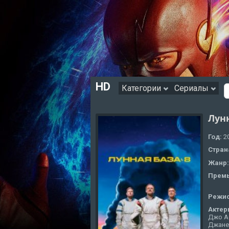
HD
Категории
Сериалы
Лунн
Год:
2
Стран
Жанр
Премь
Режи
Актер
Джо Аб
Джане