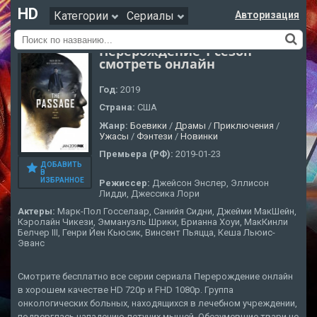
HD
Категории
Сериалы
Авторизация
Перерождение 1 сезон
смотреть онлайн
Год:
2019
Страна:
США
Жанр:
Боевики
/
Драмы
/
Приключения
/
Ужасы
/
Фэнтези
/
Новинки
Премьера (РФ):
2019-01-23
ДОБАВИТЬ
В
ИЗБРАННОЕ
Режиссер:
Джейсон Энслер, Эллисон
Лидди, Джессика Лори
Актеры:
Марк-Пол Госселаар, Санийя Сидни, Джейми МакШейн,
Кэролайн Чикези, Эммануэль Шрики, Брианна Хоуи, МакКинли
Белчер III, Генри Йен Кьюсик, Винсент Пьяцца, Кеша Льюис-
Эванс
Смотрите бесплатно все серии сериала Перерождение онлайн
в хорошем качестве HD 720p и FHD 1080p. Группа
онкологических больных, находящихся в лечебном учреждении,
подверглась нападению летучих мышей. Обезумевшие твари не