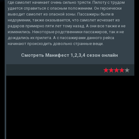
где самолет начинает очень сильно трясти. Пилоту с трудом
удается справиться с опасным положением. Он героически
выводит самолет из опасной зоны. Пассажиры были в
недоумении, также оказывается, что самолет исчезает из
радаров примерно пяти лет тому назад. А они все также и не
изменились. Некоторые родственники пассажиров, так и не
дождались их прилета. А с пассажирами данного рейса
начинают происходить довольно странные вещи.
Смотреть Манифест 1,2,3,4 сезон онлайн