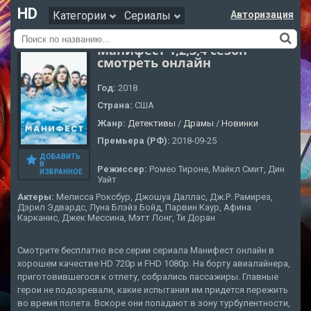
HD
Категории
Сериалы
Авторизация
Манифест 1,2,3,4 сезон
смотреть онлайн
Год:
2018
Страна:
США
Жанр:
Детективы
/
Драмы
/
Новинки
Премьера (РФ):
2018-09-25
ДОБАВИТЬ
В
Режиссер:
Ромео Тироне, Майкл Смит, Дин
ИЗБРАННОЕ
Уайт
Актеры:
Мелисса Роксбур, Джошуа Даллас, Дж.Р. Рамирез,
Дэрил Эдвардс, Луна Блэйз Бойд, Парвин Каур, Афина
Карканис, Джек Мессина, Мэтт Лонг, Ти Доран
Смотрите бесплатно все серии сериала Манифест онлайн в
хорошем качестве HD 720p и FHD 1080p. На борту авиалайнера,
приготовившегося к отлету, собрались пассажиры. Главные
герои не подозревали, какие испытания им придется пережить
во время полета. Вскоре они попадают в зону турбулентности,