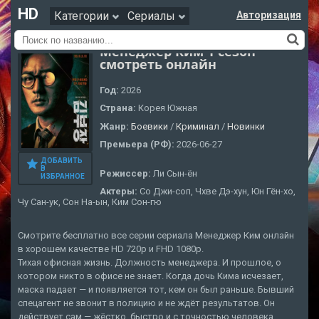
HD
Категории
Сериалы
Авторизация
Менеджер Ким 1 сезон
смотреть онлайн
Год:
2026
Страна:
Корея Южная
Жанр:
Боевики
/
Криминал
/
Новинки
Премьера (РФ):
2026-06-27
ДОБАВИТЬ
В
Режиссер:
Ли Сын-ён
ИЗБРАННОЕ
Актеры:
Со Джи-соп, Чхве Дэ-хун, Юн Гён-хо,
Чу Сан-ук, Сон На-ын, Ким Сон-гю
Смотрите бесплатно все серии сериала Менеджер Ким онлайн
в хорошем качестве HD 720p и FHD 1080p.
Тихая офисная жизнь. Должность менеджера. И прошлое, о
котором никто в офисе не знает. Когда дочь Кима исчезает,
маска падает — и появляется тот, кем он был раньше. Бывший
спецагент не звонит в полицию и не ждёт результатов. Он
действует сам — жёстко, быстро и с точностью человека,