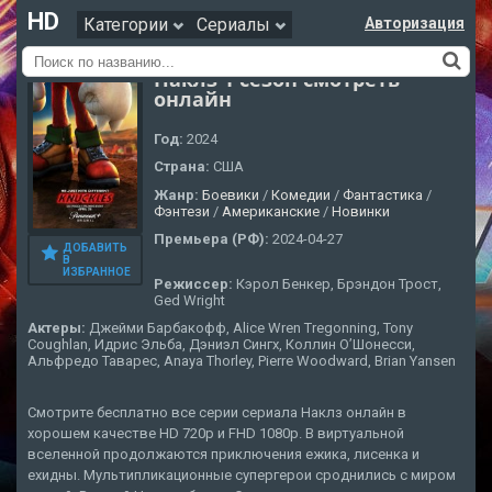
HD
Категории
Сериалы
Авторизация
Наклз 1 сезон смотреть
онлайн
Год:
2024
Страна:
США
Жанр:
Боевики
/
Комедии
/
Фантастика
/
Фэнтези
/
Американские
/
Новинки
Премьера (РФ):
2024-04-27
ДОБАВИТЬ
В
ИЗБРАННОЕ
Режиссер:
Кэрол Бенкер, Брэндон Трост,
Ged Wright
Актеры:
Джейми Барбакофф, Alice Wren Tregonning, Tony
Coughlan, Идрис Эльба, Дэниэл Сингх, Коллин О’Шонесси,
Альфредо Таварес, Anaya Thorley, Pierre Woodward, Brian Yansen
Смотрите бесплатно все серии сериала Наклз онлайн в
хорошем качестве HD 720p и FHD 1080p. В виртуальной
вселенной продолжаются приключения ежика, лисенка и
ехидны. Мультипликационные супергерои сроднились с миром