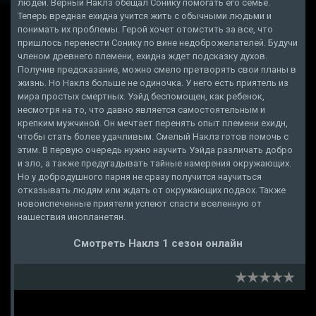
людей. Верный Наклз обещал Сонику помогать его семье.
Теперь вредная ехидна учится жить с обычными людьми и
понимать их проблемы. Герой хочет отомстить за все, что
пришлось перенести Сонику по вине недоброжелателей. Будучи
членом древнего племени, ехидна ждет подсказку духов.
Получив предсказание, можно смело претворять свои планы в
жизнь. Но Наклз больше не одиночка. У него есть приятель из
мира простых смертных. Уэйд беспомощен, как ребенок,
несмотря на то, что давно является самостоятельным и
крепким мужчиной. Он мечтает перенять опыт племени ехидн,
чтобы стать более удачливым. Смелый Наклз готов помочь с
этим. В первую очередь нужно научить Уэйда различать добро
и зло, а также предугадывать тайные намерения окружающих.
Но у добродушного парня не сразу получится научиться
отказывать людям или ждать от окружающих подвох. Также
новоиспеченные приятели успеют спасти вселенную от
нашествия инопланетян.
Смотреть Наклз 1 сезон онлайн