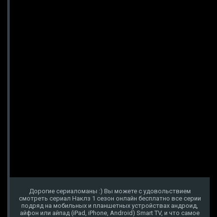
Дорогие сериаломаны :) Вы можете с удовольствием
смотреть сериал Наклз 1 сезон онлайн бесплатно все серии
подряд на мобильных и планшетных устройствах андроид,
айфон или айпад (iPad, iPhone, Android) Smart TV, и что самое