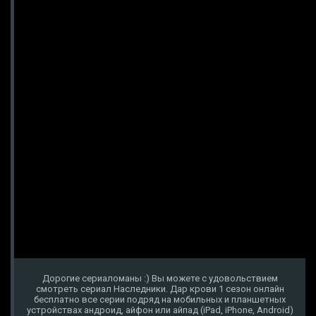
Дорогие сериаломаны :) Вы можете с удовольствием
смотреть сериал Наследники. Дар крови 1 сезон онлайн
бесплатно все серии подряд на мобильных и планшетных
устройствах андроид, айфон или айпад (iPad, iPhone, Android)