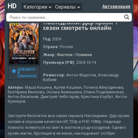
HD
Категории
Сериалы
Авторизация
Наследники. Дар крови 1
сезон смотреть онлайн
Год:
2024
Страна:
Россия
Жанр:
Фэнтези
/
Новинки
Премьера (РФ):
2024-10-14
ДОБАВИТЬ
В
Режиссер:
Антон Федотов, Александр
ИЗБРАННОЕ
Бабаев
Актеры:
Маша Кошина, Артем Кошман, Полина Айнутдинова,
Екатерина Вилкова, Оксана Акиньшина, Елена Подкаминская,
Антон Васильев, Дмитрий Чеботарёв, Кристина Корбут, Антон
Кузнецов
Смотрите бесплатно все серии сериала Наследники. Дар крови
онлайн в хорошем качестве HD 720p и FHD 1080p. Надежде
повезло появиться на свет в знатном роду колдунов. Однако
кровь магов, бурлящая в ее венах, накладывает особую