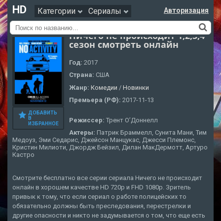
HD
Категории
Сериалы
Авторизация
Ничего не происходит 1,2,3,4
сезон смотреть онлайн
Год:
2017
Страна:
США
Жанр:
Комедии
/
Новинки
Премьера (РФ):
2017-11-13
ДОБАВИТЬ
В
Режиссер:
Трент О’Доннелл
ИЗБРАННОЕ
Актеры:
Патрик Браммелл, Сунита Мани, Тим
Медоуз, Эми Седарис, Джейсон Манцукас, Джесси Племонс,
Кристин Милиоти, Джордж Бейзил, Дилан МакДермотт, Артуро
Кастро
Смотрите бесплатно все серии сериала Ничего не происходит
онлайн в хорошем качестве HD 720p и FHD 1080p. Зритель
привык к тому, что если сериал о работе полицейских то
обязательно должны быть преследования, перестрелки и
другие опасности и никто не задумывается о том, что еще есть