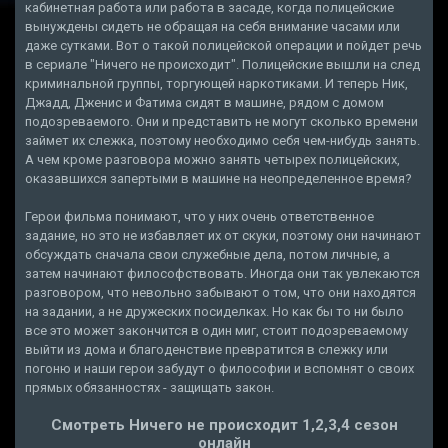
кабинетная работа или работа в засаде, когда полицейские
вынуждены сидеть не обращая на себя внимание часами или
даже сутками. Вот о такой полицейской операции и пойдет речь
в сериале "Ничего не происходит". Полицейские вышли на след
криминальной группы, торгующей наркотиками. И теперь Ник,
Джадд, Дженис и Фатима сидят в машине, рядом с домом
подозреваемого. Они и представить не могут сколько времени
займет их слежка, поэтому необходимо себя чем-нибудь занять.
А чем кроме разговора можно занять четырех полицейских,
оказавшихся запертыми в машине на неопределенное время?
Герои фильма понимают, что у них очень ответственное
задание, но это не избавляет их от скуки, поэтому они начинают
обсуждать сначала свои служебные дела, потом личные, а
затем начинают философствовать. Иногда они так увлекаются
разговором, что невольно забывают о том, что они находятся
на задании, а не дружеских посиделках. Но как бы то ни было
все это может закончится в один миг, стоит подозреваемому
выйти из дома и благоденствие превратится в слежку или
погоню и наши герои забудут о философии и вспомнят о своих
прямых обязанностях - защищать закон.
Смотреть Ничего не происходит 1,2,3,4 сезон
онлайн