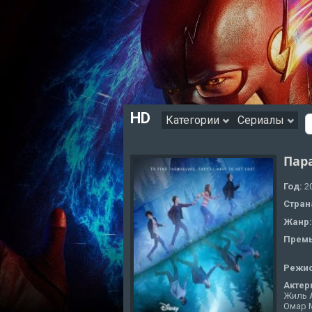
HD
Категории
Сериалы
Пар
Год:
2
Стран
Жанр
Премь
Режи
Актер
Жиль А
Омар 