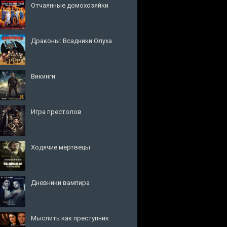
Отчаянные домохозяйки
Драконы: Всадники Олуха
Викинги
Игра престолов
Ходячие мертвецы
Дневники вампира
Мыслить как преступник