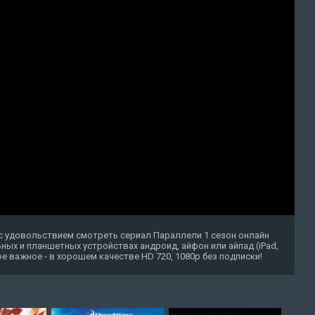
с удовольствием смотреть сериал Параллели 1 сезон онлайн
ных и планшетных устройствах андроид, айфон или айпад (iPad,
амое важное - в хорошем качестве HD 720, 1080p без подписки!