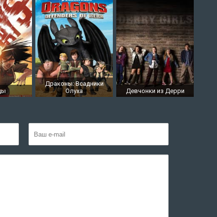
Драконы: Всадники
цы
Олуха
Девчонки из Дерри