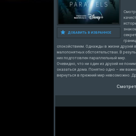
Смотр
качест
истори
знаком
ДОБАВИТЬ В ИЗБРАННОЕ
секре
границ
спокойствием. Однажды в жизни друзей в
малопонятных обстоятельствах. В резул
них подготовлен параллельный мир.
Очевидно, что ни один из друзей не поним
оказаться дома. Понятно одно – им важно
вернуться в прежний мир невозможно. Др
Смотрет