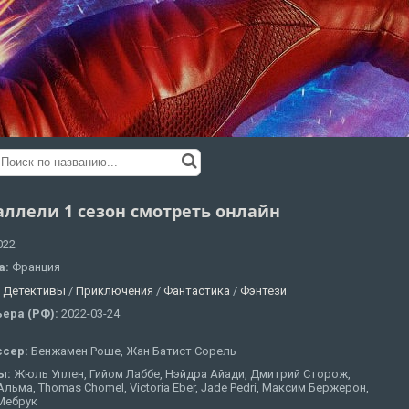
аллели 1 сезон смотреть онлайн
022
а:
Франция
:
Детективы
/
Приключения
/
Фантастика
/
Фэнтези
ера (РФ):
2022-03-24
ссер:
Бенжамен Роше, Жан Батист Сорель
ы:
Жюль Уплен, Гийом Лаббе, Нэйдра Айади, Дмитрий Сторож,
льма, Thomas Chomel, Victoria Eber, Jade Pedri, Максим Бержерон,
Мебрук