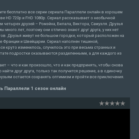
ите бесплатно все серии сериала Параллели онлайн в хорошем
ве HD 720p и FHD 1080p. Сериал рассказывает о необычной
и четырех друзей – Ромэйна, Билала, Виктора, Самуэля. Друзья
ы много лет, поэтому они отлично знают друг друга, у них нет
тов. Друзья живут не большом городке, который расположен на
е Франции и Швейцарии. Сериал наполнен тишиной,
се круто изменилось, случилось это при весьма странных и
ьтате подростки оказываются разделенными, а для каждого из
ает – что и как произошло, что и как предпринять, чтобы снова
 найти друг друга, только так получится решение, а в одиночку
узьям остается сохранять оптимизм и пройти все приключения.
ь Параллели 1 сезон онлайн