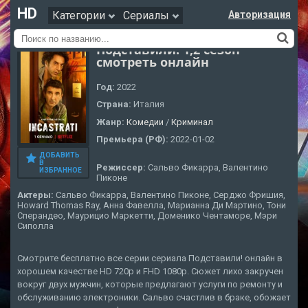
HD
Категории
Сериалы
Авторизация
Подставили! 1,2 сезон
смотреть онлайн
Год:
2022
Страна:
Италия
Жанр:
Комедии
/
Криминал
Премьера (РФ):
2022-01-02
ДОБАВИТЬ
В
Режиссер:
Сальво Фикарра, Валентино
ИЗБРАННОЕ
Пиконе
Актеры:
Сальво Фикарра, Валентино Пиконе, Серджо Фришия,
Howard Thomas Ray, Анна Фавелла, Марианна Ди Мартино, Тони
Сперандео, Маурицио Маркетти, Доменико Чентаморе, Мэри
Сиполла
Смотрите бесплатно все серии сериала Подставили! онлайн в
хорошем качестве HD 720p и FHD 1080p. Сюжет лихо закручен
вокруг двух мужчин, которые предлагают услуги по ремонту и
обслуживанию электроники. Сальво счастлив в браке, обожает