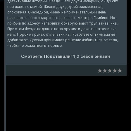
детективные истории. Фезде – его друг и напарник, он до сих
пор живет с мамой. Жизнь двух друзей размеренная,
спокойная. Очередной, ничем не примечательный день
начинается со стандартного заказа от мистера Гамбино. Но
прибыв по адресу, напарники обнаруживают труп заказчика.
При этом Фезде поднял с пола оружие и даже выстрелил из
него. Порох на руках, отпечатки на пистолете оптимизма не
добавляют. Друзья принимают решение избавиться от тела,
чтобы не оказаться в тюрьме.
Смотреть Подставили! 1,2 сезон онлайн