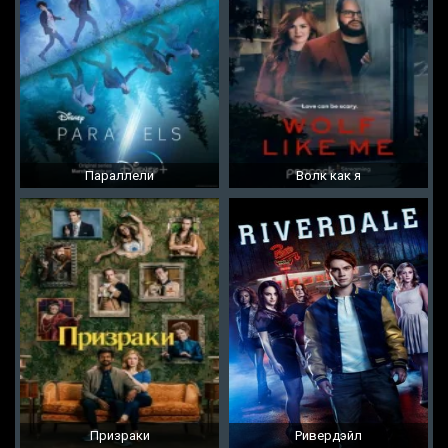
Параллели
Волк как я
Призраки
Ривердэйл