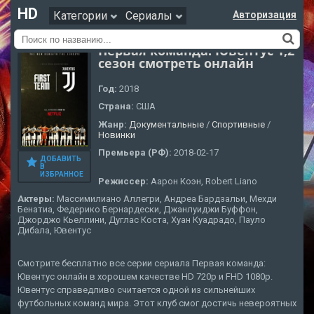
HD
Категории
Сериалы
Авторизация
Первая команда: Ювентус 1,2
сезон смотреть онлайн
Год:
2018
Страна:
США
Жанр:
Документальные
/
Cпортивные
/
Новинки
Премьера (РФ):
2018-02-17
ДОБАВИТЬ
В
ИЗБРАННОЕ
Режиссер:
Аарон Коэн, Robert Liano
Актеры:
Массимилиано Аллегри, Андреа Бардзальи, Мехди
Бенатиа, Федерико Бернардески, Джанлуиджи Буффон,
Джорджо Кьеллини, Дуглас Коста, Хуан Куадрадо, Пауло
Дибала, Ювентус
Смотрите бесплатно все серии сериала Первая команда:
Ювентус онлайн в хорошем качестве HD 720p и FHD 1080p.
Ювентус справедливо считается одной из сильнейших
футбольных команд мира. Этот клуб смог достичь невероятных