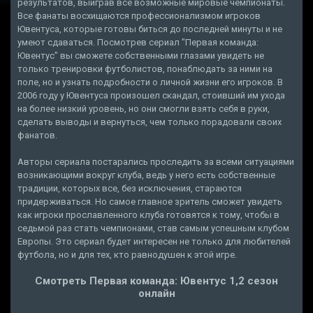
результатов, выиграв все возможные мировые чемпионаты.
Все фанаты восхищаются профессионализмом игроков
Ювентуса, которые готовы биться до последней минуты и не
умеют сдаваться. Посмотрев сериал "Первая команда:
Ювентус" вы сможете собственными глазами увидеть не
только тренировки футболистов, понаблюдать за ними на
поле, но и узнать подробности о личной жизни его игроков. В
2006 году у Ювентуса произошел скандал, стоивший им ухода
на более низкий уровень, но они смогли взять себя в руки,
сделать выводы и вернуться, чем только порадовали своих
фанатов.
Авторы сериала постарались проследить за всеми ситуациями
возникающими вокруг клуба, ведь у него есть собственные
традиции, которых все, без исключения, стараются
придерживаться. Но самое главное зритель сможет увидеть
как игроки прославленного клуба готовятся к тому, чтобы в
седьмой раз стать чемпионами, став самым успешным клубом
Европы. Это сериал будет интересен не только для любителей
футбола, но и для тех, кто равнодушен к этой игре.
Смотреть Первая команда: Ювентус 1,2 сезон
онлайн