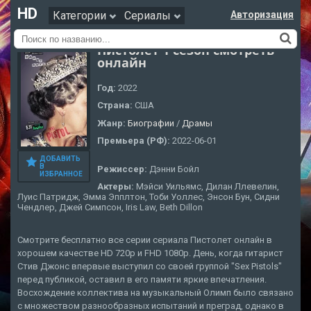
HD
Категории
Сериалы
Авторизация
Пистолет 1 сезон смотреть
онлайн
Год:
2022
Страна:
США
Жанр:
Биографии
/
Драмы
Премьера (РФ):
2022-06-01
ДОБАВИТЬ
В
Режиссер:
Дэнни Бойл
ИЗБРАННОЕ
Актеры:
Мэйси Уильямс, Дилан Ллевелин,
Луис Патридж, Эмма Эпплтон, Тоби Уоллес, Энсон Бун, Сидни
Чендлер, Джей Симпсон, Iris Law, Beth Dillon
Смотрите бесплатно все серии сериала Пистолет онлайн в
хорошем качестве HD 720p и FHD 1080p. День, когда гитарист
Стив Джонс впервые выступил со своей группой "Sex Pistols"
перед публикой, оставил в его памяти яркие впечатления.
Восхождение коллектива на музыкальный Олимп было связано
с множеством разнообразных испытаний и преград, однако в