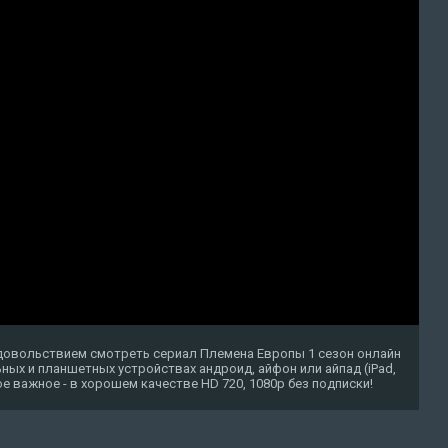
удовольствием смотреть сериал Племена Европы 1 сезон онлайн
ных и планшетных устройствах андроид, айфон или айпад (iPad,
амое важное - в хорошем качестве HD 720, 1080p без подписки!