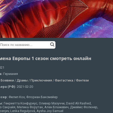
мена Европы 1 сезон смотреть онлайн
021
а:
Германия
:
Боевики
/
Драмы
/
Приключения
/
Фантастика
/
Фэнтези
ера (РФ):
2021-02-20
ссер:
Филип Кох, Флориан Баксмейер
ы:
Генриетта Конфуриус, Оливер Мазуччи, David Ali Rashed,
о Сакрайя, Мелика Форутан, Ален Блажевич, Джеймс Фолкнер,
ecenjev, Lenka Regulyová, Aysha Joy Samuel