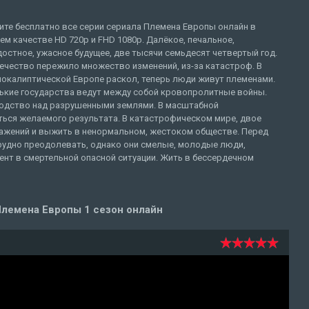
ите бесплатно все серии сериала Племена Европы онлайн в
м качестве HD 720p и FHD 1080p. Далёкое, печальное,
остное, ужасное будущее, две тысячи семьдесят четвертый год.
ечество пережило множество изменений, из-за катастроф. В
покалиптической Европе раскол, теперь люди живут племенами.
ькие государства ведут между собой кровопролитные войны.
одство над разрушенными землями. В масштабной
ься желаемого результата. В катастрофическом мире, двое
ражений и выжить в ненормальном, жестоком обществе. Перед
рудно преодолевать, однако они смелые, молодые люди,
нт в смертельной опасной ситуации. Жить в бессердечном
лемена Европы 1 сезон онлайн