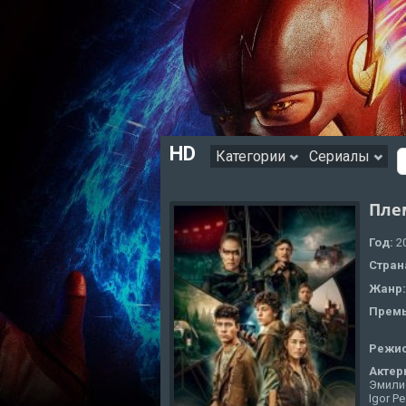
HD
Категории
Сериалы
Пле
Год:
2
Стран
Жанр
Премь
Режи
Актер
Эмили
Igor P