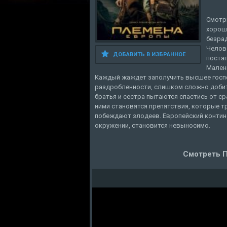
Смотр
хороше
безрад
Челов
ДОБАВИТЬ В ИЗБРАННОЕ
поста
Мален
Каждый жаждет заполучить высшее госп
раздробленности, слишком сложно добит
братья и сестра пытаются спастись от с
ними становятся препятствия, которые т
побеждают злодеев. Европейский контине
окружении, становится невыносимо.
Смотреть П