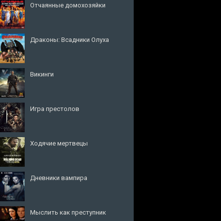
Отчаянные домохозяйки
Драконы: Всадники Олуха
Викинги
Игра престолов
Ходячие мертвецы
Дневники вампира
Мыслить как преступник