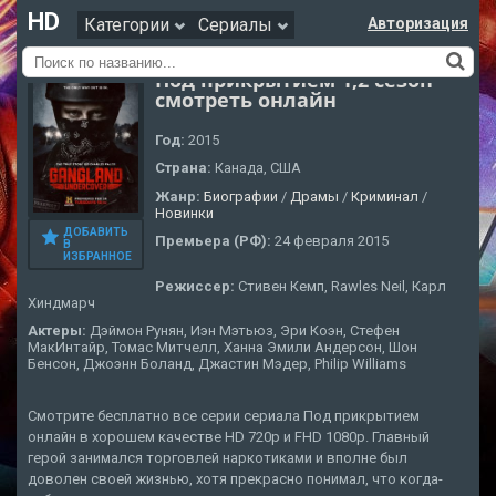
HD
Категории
Сериалы
Авторизация
Под прикрытием 1,2 сезон
смотреть онлайн
Год:
2015
Страна:
Канада, США
Жанр:
Биографии
/
Драмы
/
Криминал
/
Новинки
ДОБАВИТЬ
Премьера (РФ):
24 февраля 2015
В
ИЗБРАННОЕ
Режиссер:
Стивен Кемп, Rawles Neil, Карл
Хиндмарч
Актеры:
Дэймон Рунян, Иэн Мэтьюз, Эри Коэн, Стефен
МакИнтайр, Томас Митчелл, Ханна Эмили Андерсон, Шон
Бенсон, Джоэнн Боланд, Джастин Мэдер, Philip Williams
Смотрите бесплатно все серии сериала Под прикрытием
онлайн в хорошем качестве HD 720p и FHD 1080p. Главный
герой занимался торговлей наркотиками и вполне был
доволен своей жизнью, хотя прекрасно понимал, что когда-