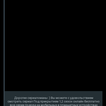
Дорогие сериаломаны :) Вы можете с удовольствием
смотреть сериал Под прикрытием 1,2 сезон онлайн бесплатно
все серии подряд на мобильных и планшетных устройствах