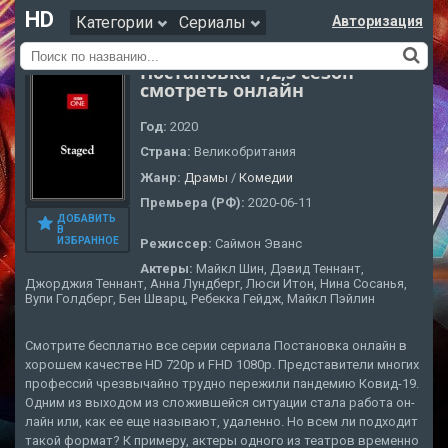
HD
Категории
Сериалы
Авторизация
Постановка 1,2,3 сезон
смотреть онлайн
Год:
2020
Страна:
Великобритания
Жанр:
Драмы
/
Комедии
Премьера (РФ):
2020-06-11
ДОБАВИТЬ
В
ИЗБРАННОЕ
Режиссер:
Саймон Эванс
Актеры:
Майкл Шин, Дэвид Теннант,
Джорджия Теннант, Анна Лундберг, Люси Итон, Нина Сосанья,
Вупи Голдберг, Бен Шварц, Ребекка Гейдж, Майкл Пэйлин
Смотрите бесплатно все серии сериала Постановка онлайн в
хорошем качестве HD 720p и FHD 1080p. Представители многих
профессий чрезвычайно трудно пережили пандемию Ковид-19.
Одним из выходом из сложившейся ситуации стала работа он-
лайн или, как ее еще называют, удаленно. Но всем ли подходит
такой формат? К примеру, актеры одного из театров временно