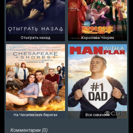
Отыграть назад
Королева Чхорин
На Чесапикских берегах
Все схвачено
Комментарии (0)