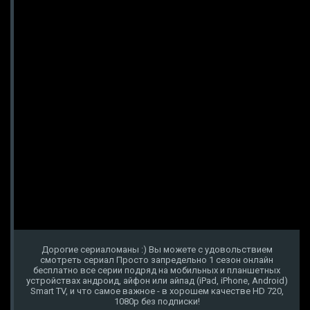
Дорогие сериаломаны :) Вы можете с удовольствием
смотреть сериал Просто запредельно 1 сезон онлайн
бесплатно все серии подряд на мобильных и планшетных
устройствах андроид, айфон или айпад (iPad, iPhone, Android)
Smart TV, и что самое важное - в хорошем качестве HD 720,
1080p без подписки!