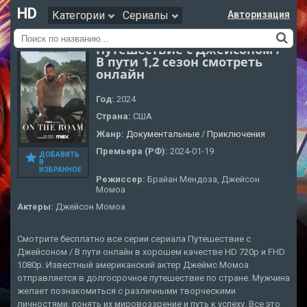
HD
Категории
Сериалы
Авторизация
Путешествие с Джейсоном /
В пути 1,2 сезон смотреть
онлайн
Год:
2024
Страна:
США
Жанр:
Документальные
/
Приключения
Премьера (РФ):
2024-01-19
ДОБАВИТЬ
В
ИЗБРАННОЕ
Режиссер:
Брайан Мендоза, Джейсон
Момоа
Актеры:
Джейсон Момоа
Смотрите бесплатно все серии сериала Путешествие с
Джейсоном / В пути онлайн в хорошем качестве HD 720p и FHD
1080p. Известный американский актер Джеймс Момоа
отправляется в долгосрочное путешествие по стране. Мужчина
желает познакомиться с различными творческими
личностями, понять их мировоззрение и путь к успеху. Все это