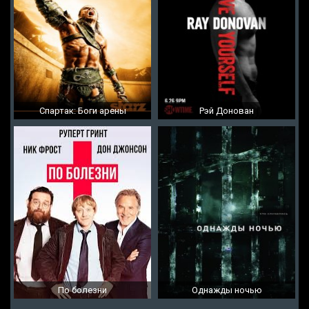
Спартак: Боги арены
Рэй Донован
По болезни
Однажды ночью