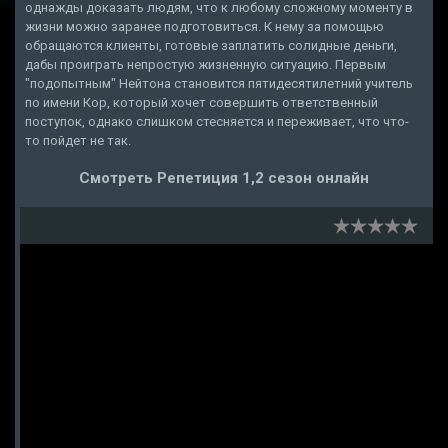
однажды доказать людям, что к любому сложному моменту в
жизни можно заранее подготовиться. К нему за помощью
обращаются клиенты, готовые заплатить солидные деньги,
дабы проиграть непростую жизненную ситуацию. Первым
"подопытным" Нейтона становится пятидесятилетний учитель
по имени Кор, который хочет совершить ответственный
поступок, однако слишком стесняется и переживает, что что-
то пойдет не так.
Смотреть Репетиция 1,2 сезон онлайн