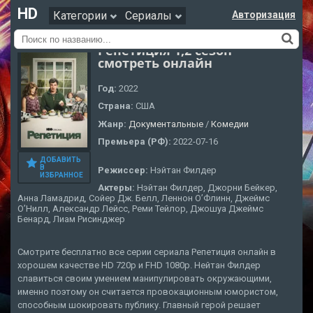
HD
Категории
Сериалы
Авторизация
Репетиция 1,2 сезон
смотреть онлайн
Год:
2022
Страна:
США
Жанр:
Документальные
/
Комедии
Премьера (РФ):
2022-07-16
ДОБАВИТЬ
В
Режиссер:
Нэйтан Филдер
ИЗБРАННОЕ
Актеры:
Нэйтан Филдер, Джорни Бейкер,
Анна Ламадрид, Сойер Дж. Белл, Леннон О’Флинн, Джеймс
О’Нилл, Александр Лейсс, Реми Тейлор, Джошуа Джеймс
Бенард, Лиам Рисинджер
Смотрите бесплатно все серии сериала Репетиция онлайн в
хорошем качестве HD 720p и FHD 1080p. Нейтан Филдер
славиться своим умением манипулировать окружающими,
именно поэтому он считается провокационным юмористом,
способным шокировать публику. Главный герой решает