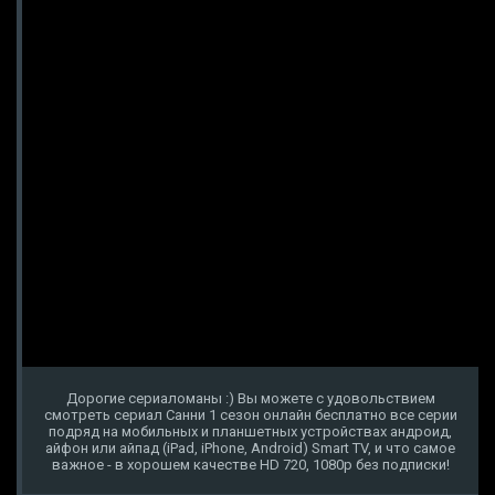
Дорогие сериаломаны :) Вы можете с удовольствием
смотреть сериал Санни 1 сезон онлайн бесплатно все серии
подряд на мобильных и планшетных устройствах андроид,
айфон или айпад (iPad, iPhone, Android) Smart TV, и что самое
важное - в хорошем качестве HD 720, 1080p без подписки!