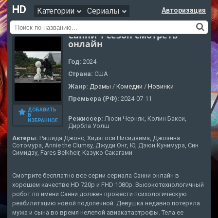
HD
Категории
Сериалы
Авторизация
Санни 1 сезон смотреть
онлайн
Год:
2024
Страна:
США
Жанр:
Драмы
/
Комедии
/
Новинки
Премьера (РФ):
2024-07-11
ДОБАВИТЬ
В
Режиссер:
Люси Черняк, Колин Бакси,
ИЗБРАННОЕ
Дирбла Уолш
Актеры:
Рашида Джонс, Хидэтоси Нисидзима, Джоэнна
Сотомура, Annie the Clumsy, Джуди Онг, Ю, Дзюн Кунимура, Син
Симидзу, Fares Belkheir, Казуко Сакагами
Смотрите бесплатно все серии сериала Санни онлайн в
хорошем качестве HD 720p и FHD 1080p. Высокотехнологичный
робот по имени Санни должен провести психологическую
реабилитацию новой подопечной. Девушка недавно потеряла
мужа и сына во время нелепой авиакатастрофы. Тела ее