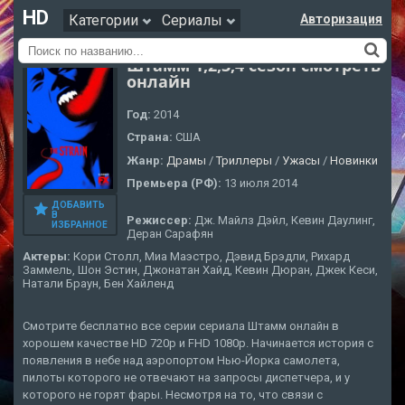
HD
Категории
Сериалы
Авторизация
Штамм 1,2,3,4 сезон смотреть
онлайн
Год:
2014
Страна:
США
Жанр:
Драмы
/
Триллеры
/
Ужасы
/
Новинки
Премьера (РФ):
13 июля 2014
ДОБАВИТЬ
В
Режиссер:
Дж. Майлз Дэйл, Кевин Даулинг,
ИЗБРАННОЕ
Деран Сарафян
Актеры:
Кори Столл, Миа Маэстро, Дэвид Брэдли, Рихард
Заммель, Шон Эстин, Джонатан Хайд, Кевин Дюран, Джек Кеси,
Натали Браун, Бен Хайленд
Смотрите бесплатно все серии сериала Штамм онлайн в
хорошем качестве HD 720p и FHD 1080p. Начинается история с
появления в небе над аэропортом Нью-Йорка самолета,
пилоты которого не отвечают на запросы диспетчера, и у
которого не горят фары. Несмотря на то, что связи с