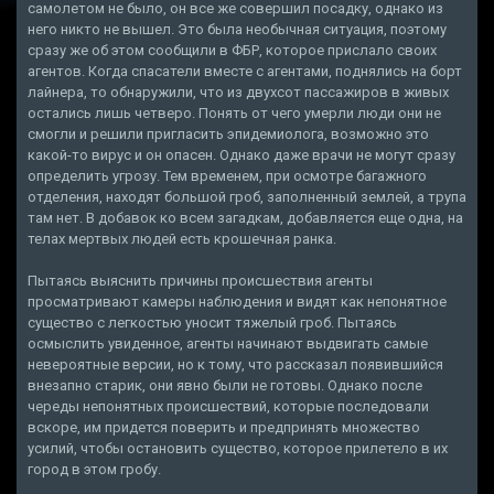
самолетом не было, он все же совершил посадку, однако из
него никто не вышел. Это была необычная ситуация, поэтому
сразу же об этом сообщили в ФБР, которое прислало своих
агентов. Когда спасатели вместе с агентами, поднялись на борт
лайнера, то обнаружили, что из двухсот пассажиров в живых
остались лишь четверо. Понять от чего умерли люди они не
смогли и решили пригласить эпидемиолога, возможно это
какой-то вирус и он опасен. Однако даже врачи не могут сразу
определить угрозу. Тем временем, при осмотре багажного
отделения, находят большой гроб, заполненный землей, а трупа
там нет. В добавок ко всем загадкам, добавляется еще одна, на
телах мертвых людей есть крошечная ранка.
Пытаясь выяснить причины происшествия агенты
просматривают камеры наблюдения и видят как непонятное
существо с легкостью уносит тяжелый гроб. Пытаясь
осмыслить увиденное, агенты начинают выдвигать самые
невероятные версии, но к тому, что рассказал появившийся
внезапно старик, они явно были не готовы. Однако после
череды непонятных происшествий, которые последовали
вскоре, им придется поверить и предпринять множество
усилий, чтобы остановить существо, которое прилетело в их
город в этом гробу.