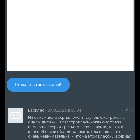
Отправить комментарий
0
Василёк
• 07.08.2025 в 23:04
На самом деле сериал очень крутой. Смотрела на
одном дыхании и расстроилась,когда смотрела
последние серии третьего сезона, думая, что это
конец. И очень обрадовалась, когда поняла, что я
очень невнимательна, и что на этом классный сериал