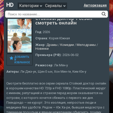
HD
Категории
Сериалы
Авторизация
Стойкий доктор 1 сезон
смотреть онлайн
Год:
2026
Страна:
Корея Южная
Жанр:
Драмы
/
Комедии
/
Мелодрамы
/
Новинки
Премьера (РФ):
2026-06-02
ДОБАВИТЬ
В
ИЗБРАННОЕ
Режиссер:
Ли Мён-у
Актеры:
Ли Джэ-ук, Щин Е-ын, Хон Мин-ги, Ким Юн-у
Смотрите бесплатно все серии сериала Стойкий доктор онлайн
в хорошем качестве HD 720p и FHD 1080p. Пластический хирург
с именем, репутацией и страхом перед морем оказывается на
острове, с которого хочется сбежать с первого же дня.
Пхендондо — не курорт. Это изоляция, непростые люди и
медицина без удобств. Рядом — Юк Ха-ри, бывшая медсестра с
туманным прошлым и явным нежеланием объяснять, почему