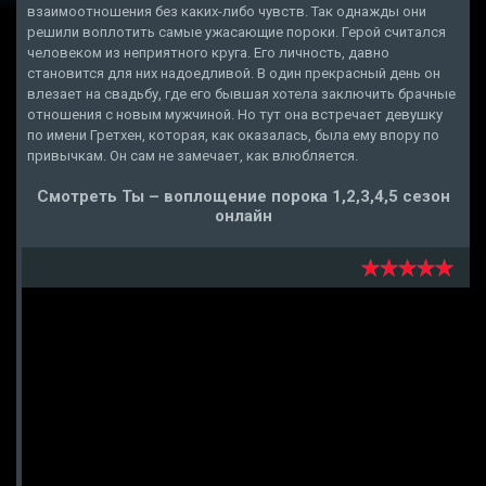
взаимоотношения без каких-либо чувств. Так однажды они
решили воплотить самые ужасающие пороки. Герой считался
человеком из неприятного круга. Его личность, давно
становится для них надоедливой. В один прекрасный день он
влезает на свадьбу, где его бывшая хотела заключить брачные
отношения с новым мужчиной. Но тут она встречает девушку
по имени Гретхен, которая, как оказалась, была ему впору по
привычкам. Он сам не замечает, как влюбляется.
Смотреть Ты – воплощение порока 1,2,3,4,5 сезон
онлайн