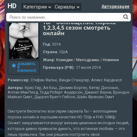
HD
Категории
Сериалы
Авторизация
Ты – воплощение порока
1,2,3,4,5 сезон смотреть
онлайн
Год:
2014
Страна:
США
Жанр:
Комедии
/
Мелодрамы
/
Новинки
ДОБАВИТЬ
Премьера (РФ):
17 июля 2014
В
ИЗБРАННОЕ
Режиссер:
Стефен Фальк, Венди Станцлер, Алекс Хардкасл
Актеры:
Крис Гир, Ая Кэш, Десмин Боргес, Кетер Донохью,
Аллан МакЛеод, Тодд Роберт Андерсон, Джанет Вэрни, Брэндон
Майкал Смит, Даррел Бритт-Гибсон, Шэйн Френсис Смит
Смотрите бесплатно все серии сериала Ты – воплощение
порока онлайн в хорошем качестве HD 720p и FHD 1080p.
Сюжет закручивается вокруг весьма циничных молодых людей,
которые давно привыкли думать, что истинная любовь — это
лишь привычка. Так они решили построить свои