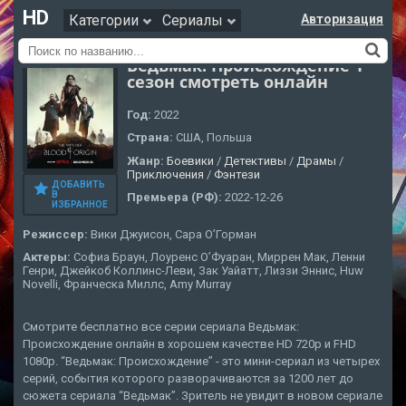
HD
Категории
Сериалы
Авторизация
Ведьмак: Происхождение 1
сезон смотреть онлайн
Год:
2022
Страна:
США, Польша
Жанр:
Боевики
/
Детективы
/
Драмы
/
Приключения
/
Фэнтези
ДОБАВИТЬ
В
Премьера (РФ):
2022-12-26
ИЗБРАННОЕ
Режиссер:
Вики Джуисон, Сара О’Горман
Актеры:
Софиа Браун, Лоуренс О’Фуаран, Миррен Мак, Ленни
Генри, Джейкоб Коллинс-Леви, Зак Уайатт, Лиззи Эннис, Huw
Novelli, Франческа Миллс, Amy Murray
Смотрите бесплатно все серии сериала Ведьмак:
Происхождение онлайн в хорошем качестве HD 720p и FHD
1080p. “Ведьмак: Происхождение” - это мини-сериал из четырех
серий, события которого разворачиваются за 1200 лет до
сюжета сериала “Ведьмак”. Зритель не увидит в новом сериале