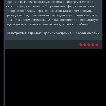
Геральта из Ривии, но зато узнает подробности магической
катастрофы, называемой Сопряжением Сфер, в результате
которых появились первые ведьмаки. Катаклизм разрушил
границы миров, объединив людей, чудовищ и племена магов и
эльфов в одном измерении. Они существовали по соседству в
одном мире, выживая привычными для себя способами.
Смотреть Ведьмак: Происхождение 1 сезон онлайн