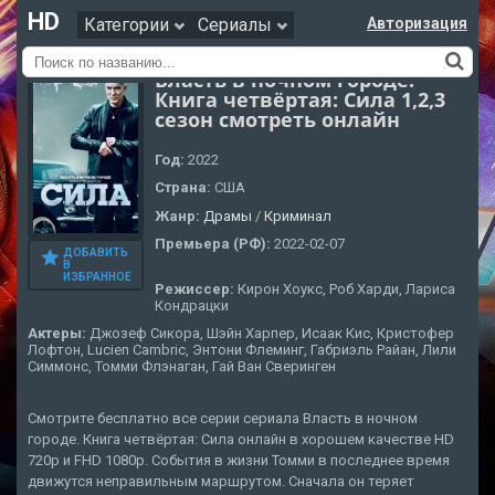
HD
Категории
Сериалы
Авторизация
Власть в ночном городе.
Книга четвёртая: Сила 1,2,3
сезон смотреть онлайн
Год:
2022
Страна:
США
Жанр:
Драмы
/
Криминал
Премьера (РФ):
2022-02-07
ДОБАВИТЬ
В
ИЗБРАННОЕ
Режиссер:
Кирон Хоукс, Роб Харди, Лариса
Кондрацки
Актеры:
Джозеф Сикора, Шэйн Харпер, Исаак Кис, Кристофер
Лофтон, Lucien Cambric, Энтони Флеминг, Габриэль Райан, Лили
Симмонс, Томми Флэнаган, Гай Ван Сверинген
Смотрите бесплатно все серии сериала Власть в ночном
городе. Книга четвёртая: Сила онлайн в хорошем качестве HD
720p и FHD 1080p. События в жизни Томми в последнее время
движутся неправильным маршрутом. Сначала он теряет