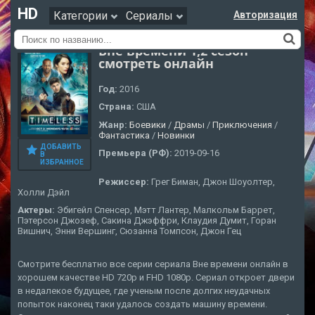
HD
Категории
Сериалы
Авторизация
Вне времени 1,2 сезон
смотреть онлайн
Год:
2016
Страна:
США
Жанр:
Боевики
/
Драмы
/
Приключения
/
Фантастика
/
Новинки
ДОБАВИТЬ
Премьера (РФ):
2019-09-16
В
ИЗБРАННОЕ
Режиссер:
Грег Биман, Джон Шоуолтер,
Холли Дэйл
Актеры:
Эбигейл Спенсер, Мэтт Лантер, Малкольм Баррет,
Пэтерсон Джозеф, Сакина Джэффри, Клаудия Думит, Горан
Вишнич, Энни Вершинг, Сюзанна Томпсон, Джон Гец
Смотрите бесплатно все серии сериала Вне времени онлайн в
хорошем качестве HD 720p и FHD 1080p. Сериал откроет двери
в недалекое будущее, где ученым после долгих неудачных
попыток наконец таки удалось создать машину времени.