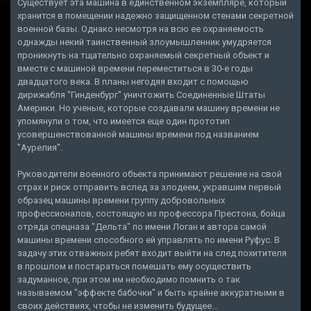
Существует эта машина в единственном экземпляре, который
хранится в помещении надежно защищенном стенами секретной
военной базы. Однако несмотря на всю ее охраняемость
однажды некий таинственный злоумышленник умудряется
проникнуть на тщательно охраняемый секретный объект и
вместе с машиной времени переместиться в 30-е годы
двадцатого века. В планы негодяя входит с помощью
дирижабля "Гинденбург" уничтожить Соединенные Штаты
Америки. Но ученые, которые создавали машину времени не
упомянули о том, что имеется еще один прототип
усовершенствованной машины времени под названием
"Аурелия".
Руководители военного объекта принимают решение на свой
страх и риск отправить вслед за злодеем, укравшим первый
образец машины времени группу добровольных
профессионалов, состоящую из профессора Престона, бойца
отряда спецназа "Дельта" по имени Логан и автора самой
машины времени способного ей управлять по имени Руфус. В
задачу этих отважных ребят входит выйти на след похитителя
в прошлом и постараться помешать ему осуществить
задуманное, при этом им необходимо помнить о так
называемом "эффекте бабочки" и быть крайне аккуратными в
своих действиях, чтобы не изменить будущее...