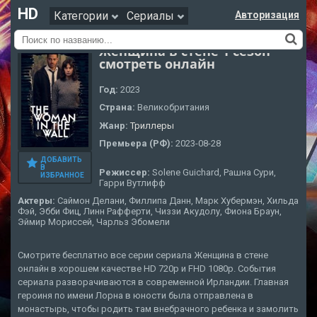
HD
Категории
Сериалы
Авторизация
Женщина в стене 1 сезон
смотреть онлайн
Год:
2023
Страна:
Великобритания
Жанр:
Триллеры
Премьера (РФ):
2023-08-28
ДОБАВИТЬ
В
Режиссер:
Solene Guichard, Рашна Сури,
ИЗБРАННОЕ
Гарри Вутлифф
Актеры:
Саймон Делани, Филлипа Данн, Марк Хубермэн, Хильда
Фэй, Эбби Фиц, Линн Рафферти, Чиззи Акудолу, Фиона Браун,
Эймир Мориссей, Чарльз Эбомели
Смотрите бесплатно все серии сериала Женщина в стене
онлайн в хорошем качестве HD 720p и FHD 1080p. События
сериала разворачиваются в современной Ирландии. Главная
героиня по имени Лорна в юности была отправлена в
монастырь, чтобы родить там внебрачного ребенка и замолить