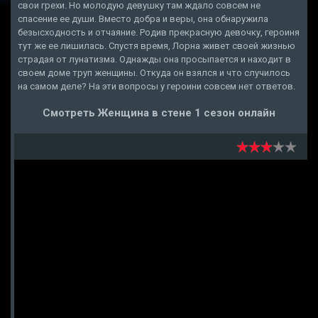
свои грехи. Но молодую девушку там ждало совсем не
спасение ее души. Вместо добра и веры, она обнаружила
безысходность и отчаяние. Родив прекрасную девочку, героиня
тут же ее лишилась. Спустя время, Лорна живет своей жизнью
страдая от лунатизма. Однажды она просыпается и находит в
своем доме труп женщины. Откуда он взялся и что случилось
на самом деле? На эти вопросы у героини совсем нет ответов.
Смотреть Женщина в стене 1 сезон онлайн