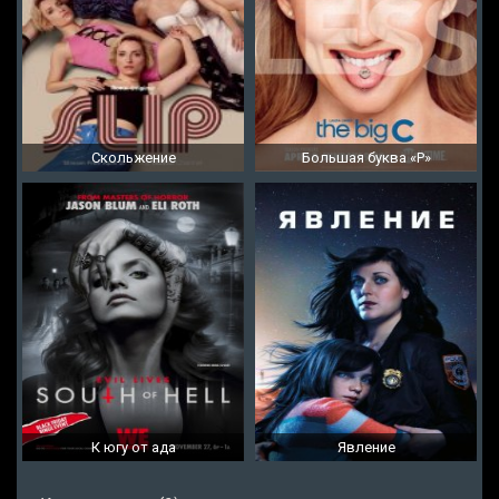
Скольжение
Большая буква «Р»
К югу от ада
Явление