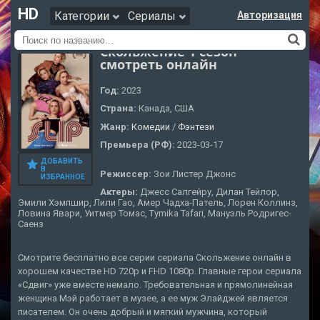
HD
Категории
Сериалы
Авторизация
Скольжение 1 сезон
смотреть онлайн
Год:
2023
Страна:
Канада, США
Жанр:
Комедии
/
Фэнтези
Премьера (РФ):
2023-03-17
ДОБАВИТЬ
В
Режиссер:
Зои Листер Джонс
ИЗБРАННОЕ
Актеры:
Джесс Салгейру, Дилан Тейлор,
Эмили Хэмпшир, Лили Гао, Амер Чадха-Патель, Лорен Коллинз,
Ловина Явари, Уитмер Томас, Tymika Tafari, Мануэль Родригес-
Саенз
Смотрите бесплатно все серии сериала Скольжение онлайн в
хорошем качестве HD 720p и FHD 1080p. Главные герои сериала
«Сдвиг» уже вместе немало. Требовательная и прямолинейная
женщина Мэй работает в музее, а ее муж Элайджей является
писателем. Он очень добрый и мягкий мужчина, который