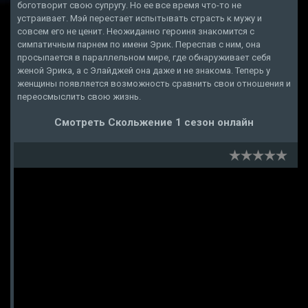
боготворит свою супругу. Но ее все время что-то не
устраивает. Мэй перестает испытывать страсть к мужу и
совсем его не ценит. Неожиданно героиня знакомится с
симпатичным парнем по имени Эрик. Переспав с ним, она
просыпается в параллельном мире, где обнаруживает себя
женой Эрика, а с Элайджей она даже и не знакома. Теперь у
женщины появляется возможность сравнить свои отношения и
переосмыслить свою жизнь.
Смотреть Скольжение 1 сезон онлайн