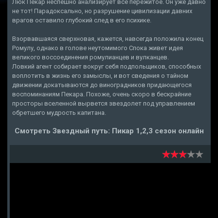
Люк Пекар неспешно анализирует все пережитое. Он уже давно
не тот! Парадоксально, но разрушение цивилизации давних
врагов оставило глубокий след в его психике.
Взорвавшаяся сверхновая, кажется, навсегда положила конец
Ромулу, однако в голове неутомимого Спока живет идея
великого воссоединения ромулианцев и вулканцев.
Ловкий агент собирает вокруг себя подпольщиков, способных
воплотить в жизнь его замыслы, и вот сведения о тайном
движении докатываются до виноградников придающегося
воспоминаниям Пекара. Похоже, очень скоро в бескрайние
просторы вселенной вырвется звездолет под управлением
обретшего мудрость капитана.
Смотреть Звездный путь: Пикар 1,2,3 сезон онлайн