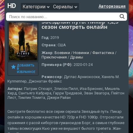
HD
Категории
Сериалы
Авторизация
Звездный путь: Пикар 1,2,3
сезон смотреть онлайн
Год:
2019
Страна:
США
Жанр:
Боевики
/
Новинки
/
Фантастика
/
Приключения
/
Драмы
Премьера (РФ):
2020-01-24
ДОБАВИТЬ
В
ИЗБРАННОЕ
Режиссер:
Дуглас Арниокоски, Ханель М.
Кулпеппер, Джонатан Фрейкс
Актеры:
Патрик Стюарт, Элисон Пилл, Иза Брионес, Мишель
Херд, Сантьяго Кабрера, Гарри Тредэвэй, Эван Эвагора, Пейтон
Лист, Тэмлин Томита, Джери Райан
Смотрите бесплатно все серии сериала Звездный путь: Пикар
онлайн в хорошем качестве HD 720p и FHD 1080p. Отгрохотали
сражения с расой киборгов-гуманоидов Борг, а самые глубокие
тайны всемогущих Кью уже не внушают былого трепета. Жан-