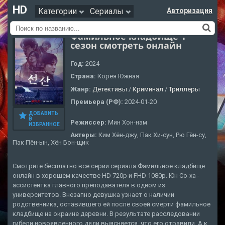
HD
Категории
Сериалы
Авторизация
Фамильное кладбище 1
сезон смотреть онлайн
Год:
2024
Страна:
Корея Южная
Жанр:
Детективы
/
Криминал
/
Триллеры
Премьера (РФ):
2024-01-20
ДОБАВИТЬ
В
Режиссер:
Мин Хон-нам
ИЗБРАННОЕ
Актеры:
Ким Хён-джу, Пак Хи-сун, Рю Гён-су,
Пак Пён-ын, Хён Бон-щик
Смотрите бесплатно все серии сериала Фамильное кладбище
онлайн в хорошем качестве HD 720p и FHD 1080p. Юн Со-ха -
ассистентка главного преподавателя в одном из
университетов. Внезапно девушка узнает о наличии
родственника, оставившего ей после своей смерти фамильное
кладбище на окраине деревни. В результате расследовании
гибели новоявленного дяди выясняется, что его отравили. А к